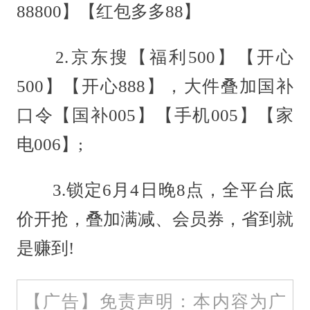
88800】【红包多多88】
2.京东搜【福利500】【开心
500】【开心888】，大件叠加国补
口令【国补005】【手机005】【家
电006】;
3.锁定6月4日晚8点，全平台底
价开抢，叠加满减、会员券，省到就
是赚到!
【广告】免责声明：本内容为广