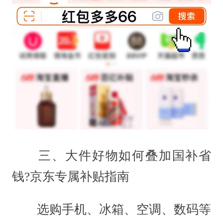
三、大件好物如何叠加国补省
钱?京东专属补贴指南
选购手机、冰箱、空调、数码等