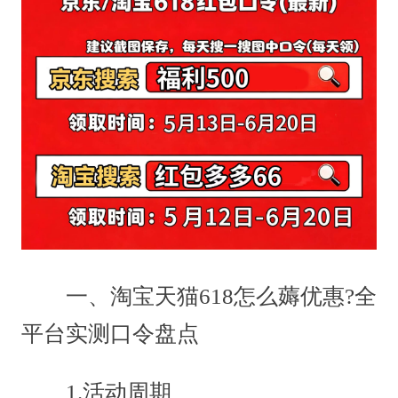
一、淘宝天猫618怎么薅优惠?全
平台实测口令盘点
1.活动周期