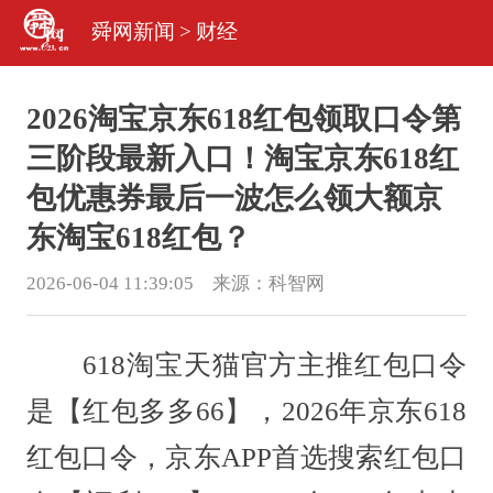
舜网新闻
>
财经
2026淘宝京东618红包领取口令第
三阶段最新入口！淘宝京东618红
包优惠券最后一波怎么领大额京
东淘宝618红包？
2026-06-04 11:39:05 来源：
科智网
618淘宝天猫官方主推红包口令
是【红包多多66】，2026年京东618
红包口令，京东APP首选搜索红包口