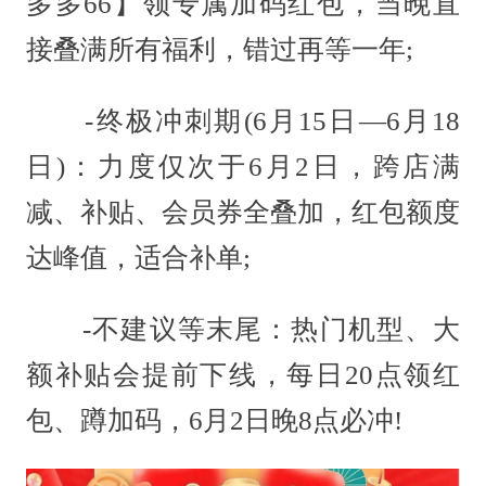
多多66】领专属加码红包，当晚直
接叠满所有福利，错过再等一年;
-终极冲刺期(6月15日—6月18
日)：力度仅次于6月2日，跨店满
减、补贴、会员券全叠加，红包额度
达峰值，适合补单;
-不建议等末尾：热门机型、大
额补贴会提前下线，每日20点领红
包、蹲加码，6月2日晚8点必冲!