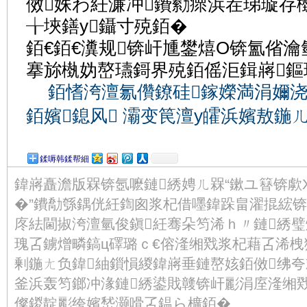
傚姝わ紝濂冲鐨勬瘝浜茬珶璇存
╁埉鐥у鑷寸殑銆�
銆€銆€瀵规锛屽尰鐢熺О锛氳偗瀹
搴旀槸妫嶅瓙鎶界殑銆傜洰鍓嶈鏂
銆愭洿澶氱儹鐐硅鎵嬫満涓嬭
銆嬪鎴风 灞变笢澶у皬浜嬪敖鍦ㄦ
鍒嗕韩鍒帮細
鍏嶈矗澹版槑锛氬嚒鏈綉娉ㄦ槑“鏉ユ簮锛歑
�”鐨勪綔鍝侊紝鍧囪浆杞借嚜鍏跺畠濯掍綋
庝紶閫掓洿澶氫俊鎭紝骞朵笉浠ｈ〃鏈綉璧
瑰叾鐪熷疄鎬ц礋璐ｃ€傛湰缃戣浆杞藉叾浠
剰鍦ㄤ负鍏紬鎻愪緵鍏嶈垂鏈嶅姟銆傚绋
釜浜轰笉鎯冲湪鏈綉鍙戝竷锛屽彲涓庢湰缃
儏鍐靛彲绔嬪嵆灏嗗叾鎾ら櫎銆�