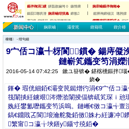
鏂伴椈涓績
姘戠敓鏀垮０
鏃惰瘎
娴庡崡鏂伴椈缃�
鏂囧璁哄潧
娴庡崡绀惧尯
鍗氬
鍜辨祹鍗椾汉
璁胯皥
寰崥
鍥惧簱
椴佽湝璁哄潧
鑺欒搲琛楀晢鍩�
绂忓
娴庡崡
灞变笢
鍥藉唴
鍥介檯
瀹剁數
鎶曠エ
涓撻
娉夊煄濂戒汉
棣栭〉
-
绀句細
9宀佸コ瀛╃枒閬鏆� 鍚庤儗
鏈嶄笂鑴变笉涓嬫
2016-05-14 07:42:25
鏉ユ簮锛�
鍖楁櫄鏂拌瑙
娆�
鎽� 瑕侊細銆€灞变笢鐑熷彴涓€9宀佸コ
筏闈掞紝鐪艰涔熸湁闈掕偪锛屼笂琛ｉ兘琚
婏紝鐢氳嚦鑴变笉浜嗚。鏈嶃€傚コ瀛╅亶
鎬€鐤戝叾閬埌瀹舵毚銆傚姝わ紝濂冲
繁甯コ瀛╁埉鐥у鑷寸殑銆�