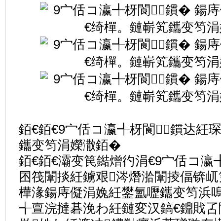
銆€銆€9宀佸コ瀛╃枒閬鏆达紝
鑴变笉涓嬫潵銆�
銆€銆€灞变笢鐑熷彴涓€9宀佸コ瀛
囨筏闈掞紝鐪艰涔熸湁闈掕偪锛屼
樺湪鍚庤儗涓婏紝鐢氳嚦鑴变笉浜嗚
╅亶浣撻碁浼わ紝鏈変汉鎬€鐤戝叾