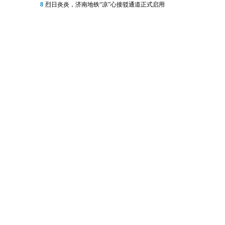
8
烈日炎炎，济南地铁“凉”心接驳通道正式启用