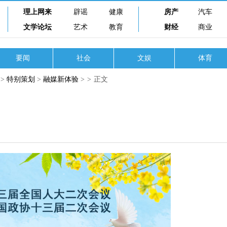
理上网来
辟谣
健康
房产
汽车
文学论坛
艺术
教育
财经
商业
要闻
社会
文娱
体育
>
特别策划
>
融媒新体验
>
>
正文