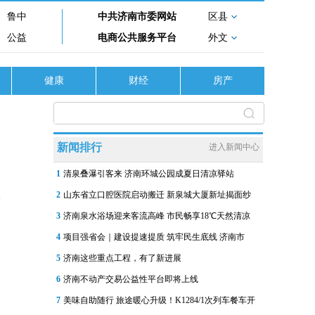
鲁中
中共济南市委网站
区县
公益
电商公共服务平台
外文
健康
财经
房产
新闻排行
进入新闻中心
1
清泉叠瀑引客来 济南环城公园成夏日清凉驿站
2
山东省立口腔医院启动搬迁 新泉城大厦新址揭面纱
3
济南泉水浴场迎来客流高峰 市民畅享18℃天然清凉
4
项目强省会｜建设提速提质 筑牢民生底线 济南市
5
济南这些重点工程，有了新进展
6
济南不动产交易公益性平台即将上线
7
美味自助随行 旅途暖心升级！K1284/1次列车餐车开