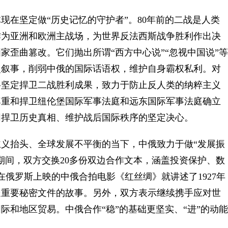
在坚定做“历史记忆的守护者”。80年前的二战是人类
作为亚洲和欧洲主战场，为世界反法西斯战争胜利作出决
家歪曲篡改。它们抛出所谓“西方中心说”“忽视中国说”等
史叙事，削弱中俄的国际话语权，维护自身霸权私利。对
将坚定捍卫二战胜利成果，致力于防止反人类的纳粹主义
尊重和捍卫纽伦堡国际军事法庭和远东国际军事法庭确立
同捍卫历史真相、维护战后国际秩序的坚定决心。
抬头、全球发展不平衡的当下，中俄致力于做“发展振
期间，双方交换20多份双边合作文本，涵盖投资保护、数
俄罗斯上映的中俄合拍电影《红丝绸》就讲述了1927年
送重要秘密文件的故事。另外，双方表示继续携手应对世
际和地区贸易。中俄合作“稳”的基础更坚实、“进”的动能