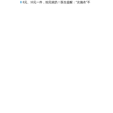
8
8元、10元一件，拍完就扔！医生提醒：“次抛衣”不