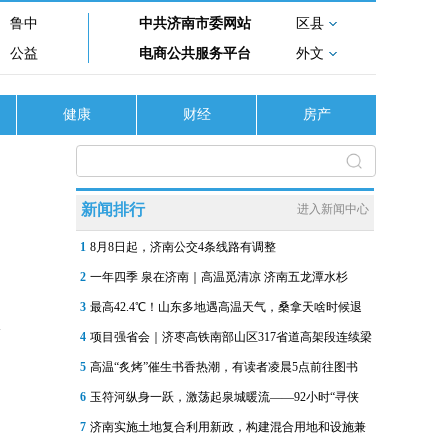
鲁中
中共济南市委网站
区县
公益
电商公共服务平台
外文
健康
财经
房产
新闻排行
进入新闻中心
1
8月8日起，济南公交4条线路有调整
2
一年四季 泉在济南｜高温觅清凉 济南五龙潭水杉
3
最高42.4℃！山东多地遇高温天气，桑拿天啥时候退
4
项目强省会｜济枣高铁南部山区317省道高架段连续梁
5
高温“炙烤”催生书香热潮，有读者凌晨5点前往图书
6
玉符河纵身一跃，激荡起泉城暖流——92小时“寻侠
7
济南实施土地复合利用新政，构建混合用地和设施兼