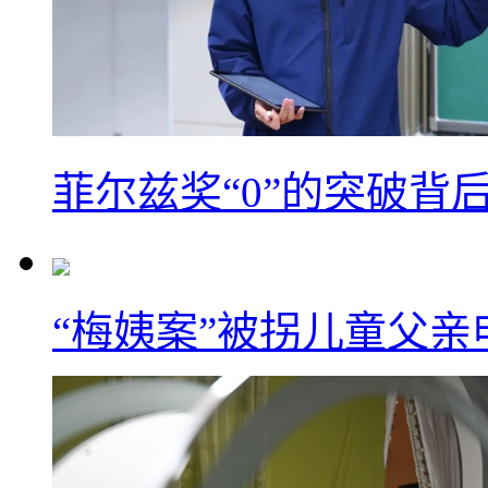
菲尔兹奖“0”的突破背
“梅姨案”被拐儿童父