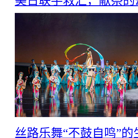
美日联手救汇，献祭的
丝路乐舞“不鼓自鸣”