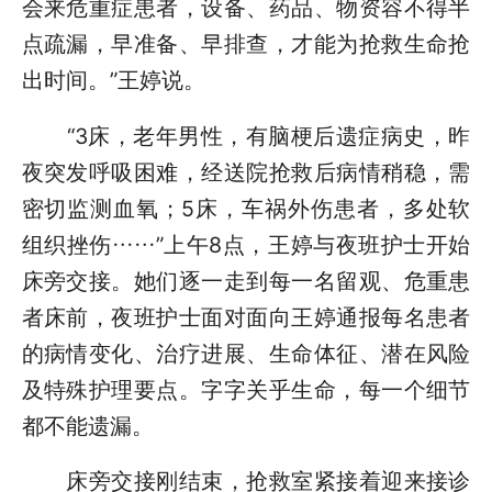
会来危重症患者，设备、药品、物资容不得半
点疏漏，早准备、早排查，才能为抢救生命抢
出时间。”王婷说。
“3床，老年男性，有脑梗后遗症病史，昨
夜突发呼吸困难，经送院抢救后病情稍稳，需
密切监测血氧；5床，车祸外伤患者，多处软
组织挫伤……”上午8点，王婷与夜班护士开始
床旁交接。她们逐一走到每一名留观、危重患
者床前，夜班护士面对面向王婷通报每名患者
的病情变化、治疗进展、生命体征、潜在风险
及特殊护理要点。字字关乎生命，每一个细节
都不能遗漏。
床旁交接刚结束，抢救室紧接着迎来接诊