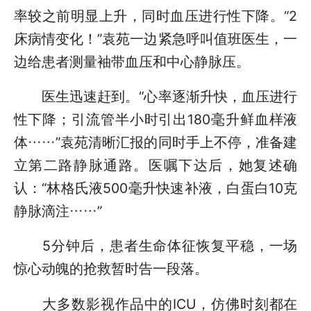
率较之前明显上升，同时血压进行性下降。“2
床病情变化！”袁苑一边紧急呼叫值班医生，一
边给患者测量袖带血压和中心静脉压。
医生迅速赶到。“心率逐渐升快，血压进行
性下降；引流管半小时引出180毫升鲜血样液
体……”袁苑清晰汇报的同时手上不停，准备建
立第二路静脉通路。医嘱下达后，她复述确
认：“林格氏液500毫升快速补液，白蛋白10克
静脉滴注……”
5分钟后，患者生命体征恢复平稳，一场
惊心动魄的抢救暂时告一段落。
大多数影视作品中的ICU，仿佛时刻都在