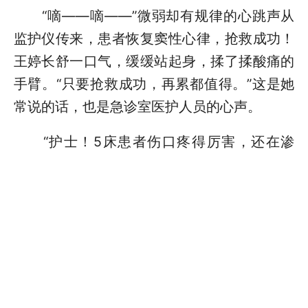
“嘀——嘀——”微弱却有规律的心跳声从
监护仪传来，患者恢复窦性心律，抢救成功！
王婷长舒一口气，缓缓站起身，揉了揉酸痛的
手臂。“只要抢救成功，再累都值得。”这是她
常说的话，也是急诊室医护人员的心声。
“护士！5床患者伤口疼得厉害，还在渗
血！”“护士，3床老人不想吃饭，情绪不好！”
“护士，这个患者不配合治疗，家属吵起来
了！”家属和护工的呼喊此起彼伏。多任务并
行，也是王婷经常要应对的局面。“大爷，吃点
东西才有力气恢复，我们一起加油。”王婷走到
因为抵触治疗而不愿吃饭的老年患者床边，轻
轻为老人盖好滑落的薄毯，握住他的手，动作