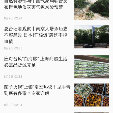
自然资源部与中国气象局联合发
布橙色地质灾害气象风险预警
8月9日 02:23
总台记者观察丨南京大屠杀历史
不容篡改 日本打“核爆”牌洗不掉
血债
8月9日 03:35
应对台风“白海豚” 上海商超生活
必需品货源充足
8月9日 03:38
菌子火锅“上锁”引发热议！见手青
到底有多毒？专家详解
8月9日 02:04