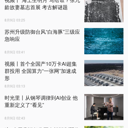
龄故妻墓志首展 考古解谜题
8月9日 03:25
苏州升级防御台风“白海豚”三级应
急响应
8月9日 03:41
视频丨首个全国产10万卡AI超集
群投用 全国算力“一张网”加速成
形
8月9日 03:13
时光里丨从钢琴调律到AI创业 他
重新定义了“看见”
8月9日 02:43