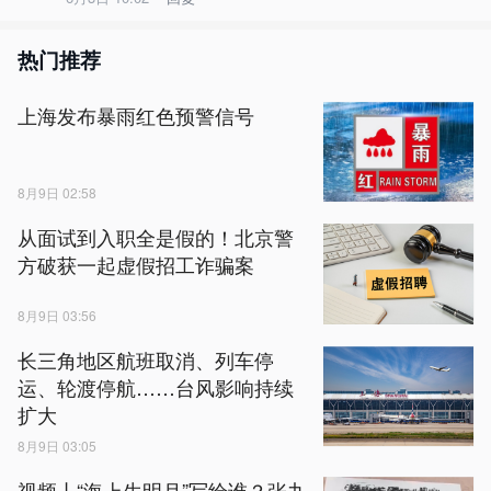
热门推荐
上海发布暴雨红色预警信号
8月9日 02:58
从面试到入职全是假的！北京警
方破获一起虚假招工诈骗案
8月9日 03:56
长三角地区航班取消、列车停
运、轮渡停航……台风影响持续
扩大
8月9日 03:05
视频丨“海上生明月”写给谁？张九