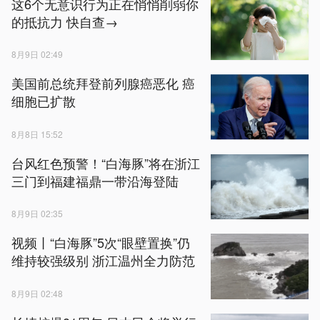
这6个无意识行为正在悄悄削弱你
的抵抗力 快自查→
8月9日 02:49
美国前总统拜登前列腺癌恶化 癌
细胞已扩散
8月8日 15:52
台风红色预警！“白海豚”将在浙江
三门到福建福鼎一带沿海登陆
8月9日 02:35
视频丨“白海豚”5次“眼壁置换”仍
维持较强级别 浙江温州全力防范
8月9日 02:48