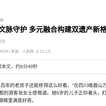
列
文脉守护 多元融合构建双遗产新
易佳
9:09
| 来源：
人民网
52.2万
本文，约6分49秒
几百年的老房子还能修得这么好看。”在四川峨眉山
都的游客张女士感慨道。她5岁的儿子正仰着头，
眼睛里满是好奇。