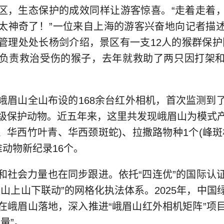
区，生态保护的成效同样让游客惊喜。“走着走着
太神奇了！”一位来自上海的游客兴奋地向记者描
管理处处长杨剑介绍，景区有一支12人的猴群保护
负责救治受伤的猴子，去年就救助了两只因打架
峨眉山全山布设的168余台红外相机，首次监测到
级保护动物。近五年来，这里共发现峨眉山为模式
蜥、华西竹叶青、华西颈斑蛇)、拉撒路物种1个(峰斑
椎动物新纪录16个。
和社会力量也在同步跟进。依托“四连优”的国际认
、山上山下联动”的网格化执法体系。2025年，中国
在峨眉山落地，深入推进“峨眉山红外相机矩阵”项
量”。