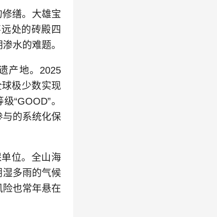
的修缮。大雄宝
不远处的砖殿四
期渗水的难题。
产地。2025
全球极少数实现
等级“GOOD”。
参与的系统化保
保单位。全山海
潮湿多雨的气候
风险也常年悬在