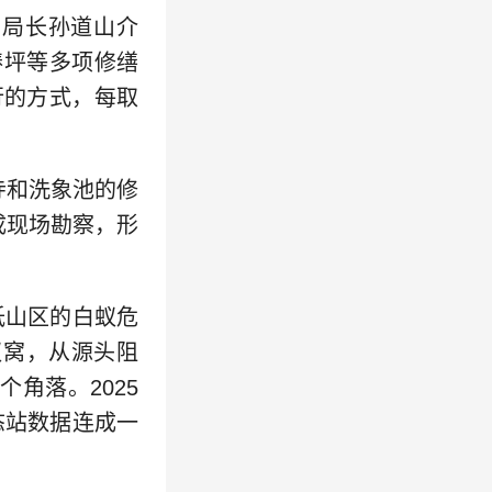
副局长孙道山介
椿坪等多项修缮
行的方式，每取
寺和洗象池的修
成现场勘察，形
低山区的白蚁危
蚁窝，从源头阻
角落。2025
态站数据连成一