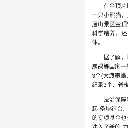
在金顶片
一只小熊猫，
眉山景区金顶
科学喂养，还
体。”
据了解，
鹧鸪等国家一
3个(大渡攀
纪录3个、脊
法治保障
起“条块结合
的专项基金也
注入了新的“力