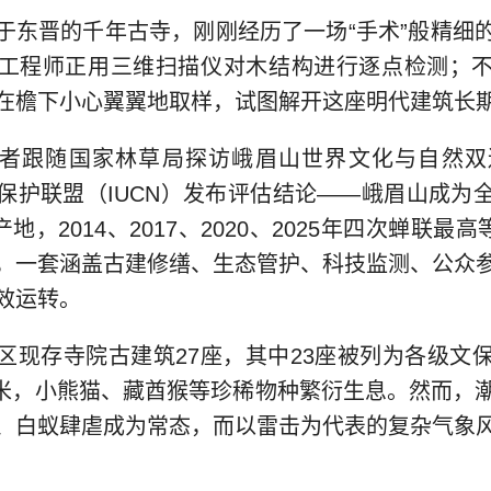
于东晋的千年古寺，刚刚经历了一场“手术”般精细
工程师正用三维扫描仪对木结构进行逐点检测；
在檐下小心翼翼地取样，试图解开这座明代建筑长
者跟随国家林草局探访峨眉山世界文化与自然双遗
保护联盟（IUCN）发布评估结论——峨眉山成为
地，2014、2017、2020、2025年四次蝉联最高
，一套涵盖古建修缮、生态管护、科技监测、公众
效运转。
区现存寺院古建筑27座，其中23座被列为各级文
099米，小熊猫、藏酋猴等珍稀物种繁衍生息。然而，
、白蚁肆虐成为常态，而以雷击为代表的复杂气象