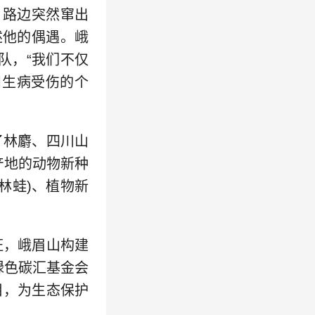
，路边突然窜出
述他的偶遇。峨
队，“我们不仅
和生病受伤的个
了林麝、四川山
产地的动物新种
林蛙)、植物新
证，峨眉山构建
绿色碳汇基金会
目，为生态保护