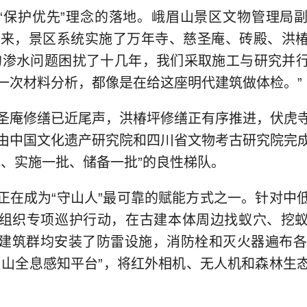
“保护优先”理念的落地。峨眉山景区文物管理局
年以来，景区系统实施了万年寺、慈圣庵、砖殿、洪
的渗水问题困扰了十几年，我们采取施工与研究并
一次材料分析，都像是在给这座明代建筑做体检。”
圣庵修缮已近尾声，洪椿坪修缮正有序推进，伏虎
由中国文化遗产研究院和四川省文物考古研究院完
批、实施一批、储备一批”的良性梯队。
正在成为“守山人”最可靠的赋能方式之一。针对中
组织专项巡护行动，在古建本体周边找蚁穴、挖
建筑群均安装了防雷设施，消防栓和灭火器遍布各个
眉山全息感知平台”，将红外相机、无人机和森林生