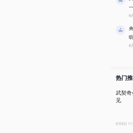
6
央
6
热门推
武契奇
见
8月8日 11: