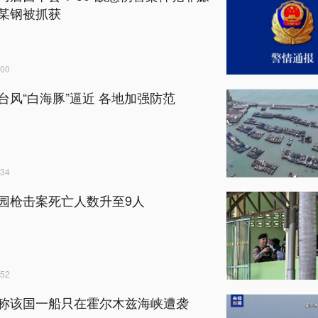
某钢被抓获
00
台风“白海豚”逼近 各地加强防范
34
园枪击案死亡人数升至9人
52
称该国一船只在霍尔木兹海峡遭袭