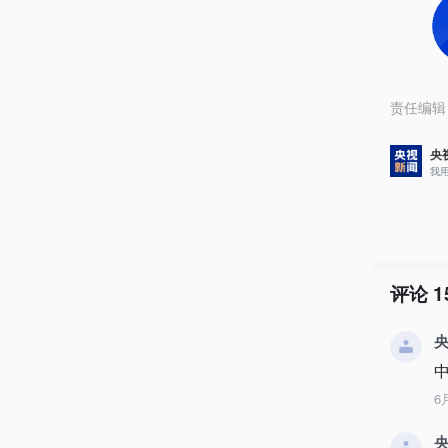
责任编辑
央
我
评论
1
央
6
央