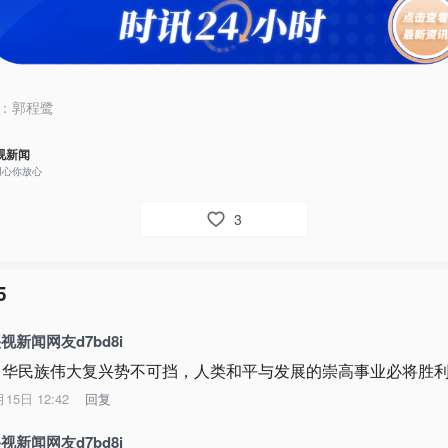
：
郭程鹭
视新闻
用心你放心
3
5
视新闻网友d7bd8i
中华民族伟大复兴势不可挡，人类和平与发展的崇高事业必将胜
月15日 12:42
回复
视新闻网友d7bd8i