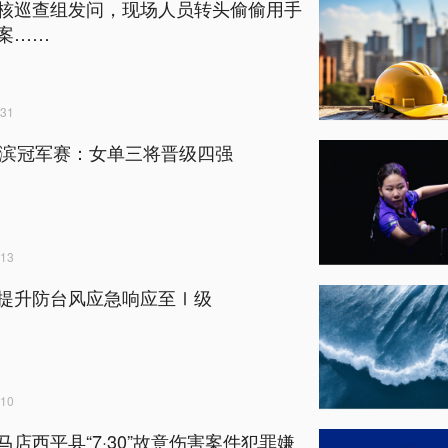
核巡查组发问，现场人员转头偷偷用手
案……
31
横滨冠军赛：女单三将晋级四强
13
提升防台风应急响应至Ⅰ级
10
马店西平县“7·30”故意伤害案件犯罪嫌