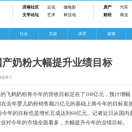
济南社区
众说
微电影
房产
汽车
文学论坛
艺术
鲜活动
财经
商业
社会
文娱
体育
健康
国产奶粉大幅提升业绩目标
杨甜梦子
飞鹤奶粉将今年的营收目标定在了100亿元，预计增幅
则在去年婴儿奶粉销售额25亿元的基础上将今年的目标直
奶粉今年的目标也是增长五成达到60亿元。记者近日从国内
企业对今年的市场全面看多，大幅提升今年的业绩目标。