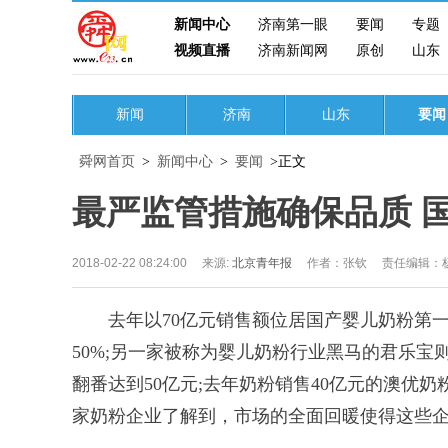
新闻中心
济南第一眼
要闻
专题
视频直播
济南新闻网
原创
山东
新闻
济南
山东
要闻
舜网首页
>
新闻中心
>
要闻
>正文
最严监管措施确保品质 
2018-02-22 08:24:00
来源:
北京青年报
作者：张钦
责任编辑：
去年以70亿元销售额位居国产婴儿奶粉第一的
50%;另一家被称为婴儿奶粉行业黑马的君乐宝
翻番达到50亿元;去年奶粉销售40亿元的澳优
家奶粉企业了解到，市场的全面回暖使得这些