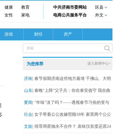
健康
教育
中共济南市委网站
区县
女性
家电
电商公共服务平台
外文
游戏
财经
房产
进入新闻中心>
为您推荐
济南|
春节假期济南这些地方最堵 千佛山、大明
湖周边停车场关闭
山东|
春晚“上阵”父子兵：你在泰安值守 我在曲
阜参演
要闻|
“年味”淡了吗？——透视春节习俗的变与
接
不变
多
社会|
女子带着公公改嫁照顾18年 家里两个公公
成好朋友
文娱|
得罪周星驰永不合作？ 袁咏仪首度还原24