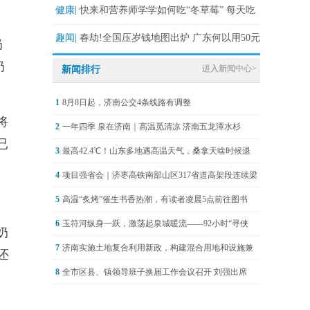
年前真相
健康|
快来和营养师学学如何吃“冬草莓” 每天吃
一把补维C
趣闻|
春劫!全国压岁钱地图出炉 广东何以用50元
奶
搞定一众孩子?
奶
进入新闻中心>
新闻排行
1
8月8日起，济南公交4条线路有调整
将
2
一年四季 泉在济南｜高温觅清凉 济南五龙潭水杉
已
3
最高42.4℃！山东多地遇高温天气，桑拿天啥时候退
4
项目强省会｜济枣高铁南部山区317省道高架段连续梁
5
高温“炙烤”催生书香热潮，有读者凌晨5点前往图书
6
玉符河纵身一跃，激荡起泉城暖流——92小时“寻侠
奶
7
济南实施土地复合利用新政，构建混合用地和设施兼
还
8
全市区县、镇领导班子换届工作会议召开 刘强出席