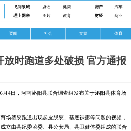
飞阅泉城
辟谣
健康
房产
汽车
理上网来
图片
教育
财经
商业
要闻
社会
文娱
体育
开放时跑道多处破损 官方通报
6月4日，河南泌阳县联合调查组发布关于泌阳县体育场
育场塑胶跑道出现起皮脱胶、基底裸露等问题的视频，
，成立由县纪委监委、县公安局、县卫健体委组成的联合