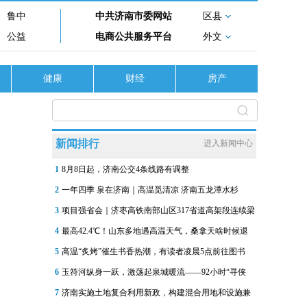
鲁中
中共济南市委网站
区县
公益
电商公共服务平台
外文
健康
财经
房产
新闻排行
进入新闻中心
1
8月8日起，济南公交4条线路有调整
2
一年四季 泉在济南｜高温觅清凉 济南五龙潭水杉
3
项目强省会｜济枣高铁南部山区317省道高架段连续梁
4
最高42.4℃！山东多地遇高温天气，桑拿天啥时候退
5
高温“炙烤”催生书香热潮，有读者凌晨5点前往图书
6
玉符河纵身一跃，激荡起泉城暖流——92小时“寻侠
7
济南实施土地复合利用新政，构建混合用地和设施兼