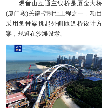
观音山互通主线桥是厦金大桥
(厦门段)关键控制性工程之一，项目
采用鱼骨梁挑起外侧匝道桥设计方
案，规避在沙滩设墩。