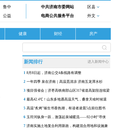
鲁中
中共济南市委网站
区县
公益
电商公共服务平台
外文
健康
财经
房产
新闻排行
进入新闻中心
1
8月8日起，济南公交4条线路有调整
2
一年四季 泉在济南｜高温觅清凉 济南五龙潭水杉
3
项目强省会｜济枣高铁南部山区317省道高架段连续梁
4
最高42.4℃！山东多地遇高温天气，桑拿天啥时候退
5
高温“炙烤”催生书香热潮，有读者凌晨5点前往图书
6
玉符河纵身一跃，激荡起泉城暖流——92小时“寻侠
7
济南实施土地复合利用新政，构建混合用地和设施兼