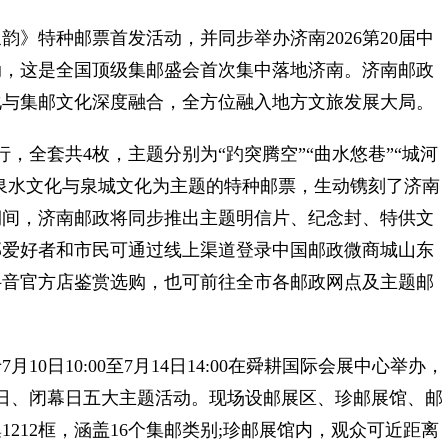
特种邮票首发活动，并同步举办济南2026第20届中
动，这是全国顶级集邮盛会首次集中落地济南。济南邮政
化与集邮文化深度融合，全方位融入地方文旅发展大局。
全套共4枚，主题分别为“趵突腾空”“曲水悠巷”“城河
以泉水文化与泉城文化为主题的特种邮票，生动镌刻了济南
期间，济南邮政将同步推出主题明信片、纪念封、特供文
邮爱好者和市民可通过线上渠道登录中国邮政微商城山东
抖音官方店鉴赏选购，也可前往全市各邮政网点及主题邮
0日10:00至7月14日14:00在舜耕国际会展中心举办，
日、闭幕日五大主题活动。现场设邮展区、珍邮展馆、邮
212框，涵盖16个集邮类别;珍邮展馆内，观众可近距离