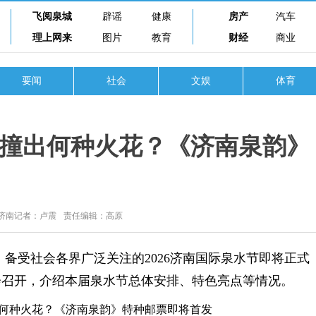
飞阅泉城
辟谣
健康
房产
汽车
理上网来
图片
教育
财经
商业
要闻
社会
文娱
体育
撞出何种火花？《济南泉韵》
济南记者：卢震
责任编辑：高原
受社会各界广泛关注的2026济南国际泉水节即将正式
布会召开，介绍本届泉水节总体安排、特色亮点等情况。