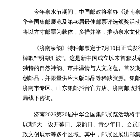
今年泉水节期间，中国邮政将举办《济南泉韵》
华全国集邮展览及第46届最佳邮票评选颁奖活
将以方寸邮票为载体，多措并举，推动泉水文
《济南泉韵》特种邮票定于7月10日正式发行，
棹歌”“明湖汇波”。这是新中国成立以来首套
独特的自然神韵、市井温情与人文底蕴。首发
创邮品，并限量供应大版邮品等稀缺资源。集
济南市专区、山东集邮抖音官方店、济南邮政
局线下咨询。
济南2026第20届中华全国集邮展览活动将于7月1
展期5天，设开幕日、泉韵日、青少年日、会员
政文创展示等多个区域。其中，邮展区展出邮集1