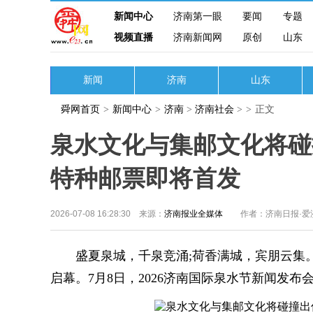
新闻中心
济南第一眼
要闻
专题
视频直播
济南新闻网
原创
山东
新闻
济南
山东
舜网首页
>
新闻中心
>
济南
>
济南社会
>
>
正文
泉水文化与集邮文化将碰
特种邮票即将首发
2026-07-08 16:28:30 来源：
济南报业全媒体
作者：济南日报·爱
盛夏泉城，千泉竞涌;荷香满城，宾朋云集。备
启幕。7月8日，2026济南国际泉水节新闻发