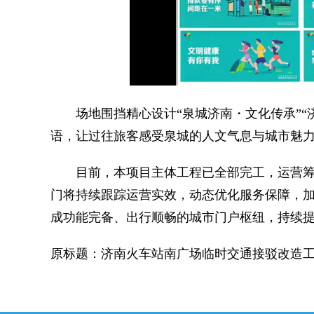
场地围挡精心设计“泉城济南・文化传承”“
语，让过往旅客感受泉城的人文气息与城市魅
目前，本项目主体工程已全部完工，运营筹
门将持续跟踪运营实效，动态优化服务保障，
成功能完备、出行顺畅的城市门户枢纽，持续
原标题：济南火车站南广场临时交通接驳改造工