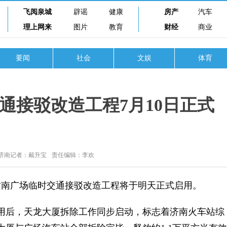
飞阅泉城
辟谣
健康
房产
汽车
理上网来
图片
教育
财经
商业
要闻
社会
文娱
体育
通接驳改造工程7月10日正式
济南记者：戴升宝
责任编辑：李欢
南广场临时交通接驳改造工程将于明天正式启用。
启用后，天龙大厦拆除工作同步启动，标志着济南火车站综