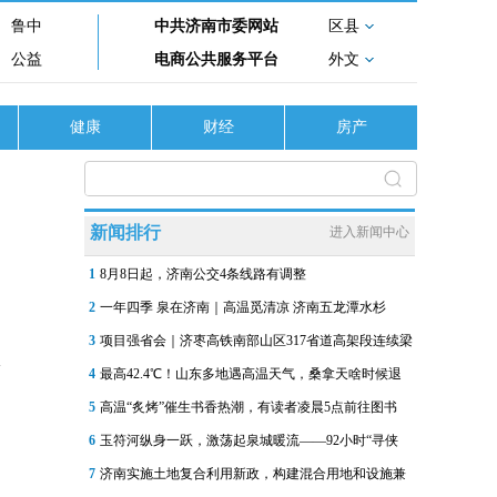
鲁中
中共济南市委网站
区县
公益
电商公共服务平台
外文
健康
财经
房产
新闻排行
进入新闻中心
1
8月8日起，济南公交4条线路有调整
2
一年四季 泉在济南｜高温觅清凉 济南五龙潭水杉
3
项目强省会｜济枣高铁南部山区317省道高架段连续梁
4
最高42.4℃！山东多地遇高温天气，桑拿天啥时候退
5
高温“炙烤”催生书香热潮，有读者凌晨5点前往图书
6
玉符河纵身一跃，激荡起泉城暖流——92小时“寻侠
7
济南实施土地复合利用新政，构建混合用地和设施兼