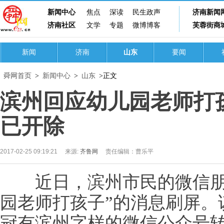
新闻中心
焦点
深读
民生政声
济南新闻
济南社区
文学
专题
微博
博客
芙蓉街商
新闻
济南
山东
要闻
舜网首页
>
新闻中心
>
山东
>正文
滨州回应幼儿园老师打
已开除
2017-02-25 09:19:21
来源:
齐鲁网
责任编辑：曹乐平
近日，滨州市民的微信朋友
园老师打孩子”的消息刷屏。
冠有滨州字样的微信公众号