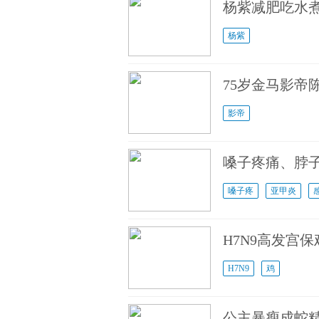
杨紫减肥吃水煮
杨紫
75岁金马影帝
影帝
嗓子疼痛、脖
嗓子疼
亚甲炎
H7N9高发宫
H7N9
鸡
公主暴瘦成蛇