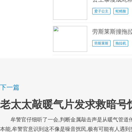
水平
爱子公主
蛇精脸
劳斯莱斯撞拖拉
劳斯莱斯
拖拉机
下一篇
老太太敲暖气片发求救暗号
牟警官仔细听了一会,判断金属敲击声是从暖气管道
本能,牟警官意识到这不像是噪音扰民,极有可能有人遇