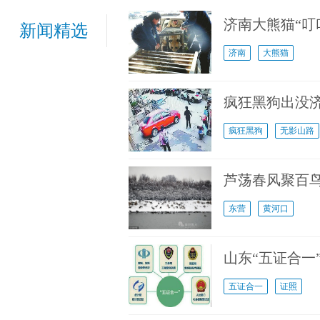
济南大熊猫“叮
新闻精选
济南
大熊猫
疯狂黑狗出没
疯狂黑狗
无影山路
芦荡春风聚百
东营
黄河口
山东“五证合一
五证合一
证照