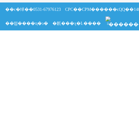
��ϵ�绰��0531-67976123
CPC��CPM������ϵQQ��1487
��Ϣ����ҵ�϶�
�㲥���ӽ�Ŀ����
³��������