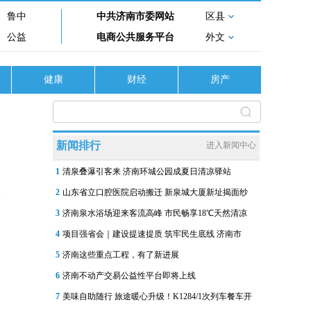
鲁中
中共济南市委网站
区县
公益
电商公共服务平台
外文
健康
财经
房产
新闻排行
进入新闻中心
1
清泉叠瀑引客来 济南环城公园成夏日清凉驿站
2
山东省立口腔医院启动搬迁 新泉城大厦新址揭面纱
3
济南泉水浴场迎来客流高峰 市民畅享18℃天然清凉
4
项目强省会｜建设提速提质 筑牢民生底线 济南市
5
济南这些重点工程，有了新进展
6
济南不动产交易公益性平台即将上线
7
美味自助随行 旅途暖心升级！K1284/1次列车餐车开