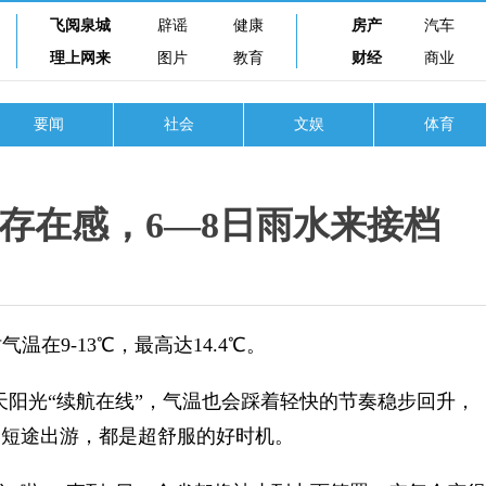
飞阅泉城
辟谣
健康
房产
汽车
理上网来
图片
教育
财经
商业
要闻
社会
文娱
体育
存在感，6—8日雨水来接档
9-13℃，最高达14.4℃。
阳光“续航在线”，气温也会踩着轻快的节奏稳步回升，
是短途出游，都是超舒服的好时机。