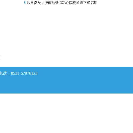
8
烈日炎炎，济南地铁“凉”心接驳通道正式启用
原
0531-67976123