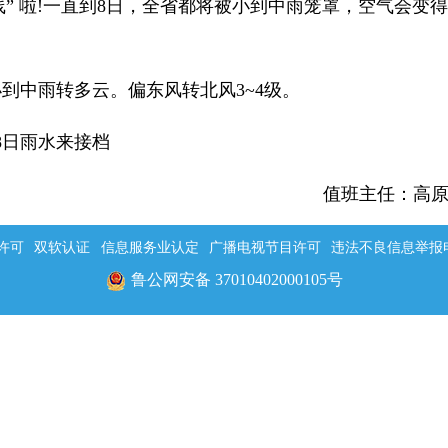
” 啦!一直到8日，全省都将被小到中雨笼罩，空气会变得
中雨转多云。偏东风转北风3~4级。
8日雨水来接档
值班主任：高
许可
双软认证
信息服务业认定
广播电视节目许可
违法不良信息举报电话：
鲁公网安备 37010402000105号