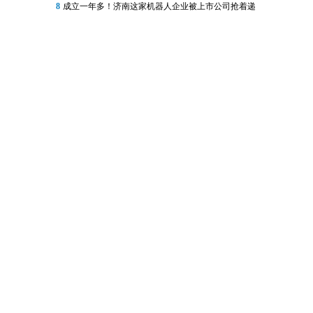
8
成立一年多！济南这家机器人企业被上市公司抢着递