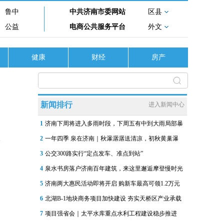
鲁中
中共济南市委网站
区县
公益
电商公共服务平台
外文
健康
财经
房产
新闻排行
进入新闻中心
1
济南下周将进入多雨时段，下周五有中到大雨局部暴
2
一年四季 泉在济南｜秋瀑潺潺送清凉，初秋黄巢瀑
3
公交300路实行“定点发车、准点到站”
4
泉水书房落户济南百年建筑，来这里邂逅摩登慢时光
5
济南两大惠民活动即将开启 购新车最高可领1.2万元
6
北湖B-1地块商务项目加快建设 夯实天桥区产业承载
7
项目强省会｜太平水库重点水利工程建设稳步推进