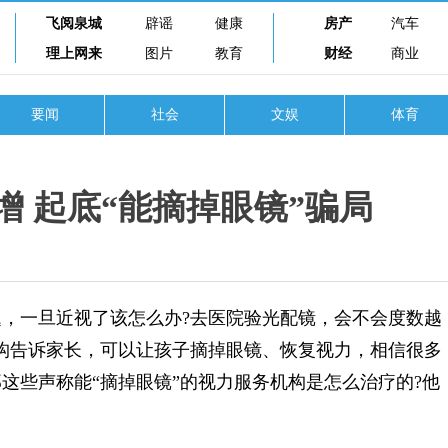
飞阅泉城
辟谣
健康
房产
汽车
理上网来
图片
教育
财经
商业
要闻
社会
文娱
体育
增 起底“能摘掉眼镜”骗局
一旦近视了该怎么办?去医院验光配镜，会不会度数越
构告诉家长，可以让孩子摘掉眼镜、恢复视力，相信很多
这些声称能“摘掉眼镜”的视力服务机构是怎么治疗的?他