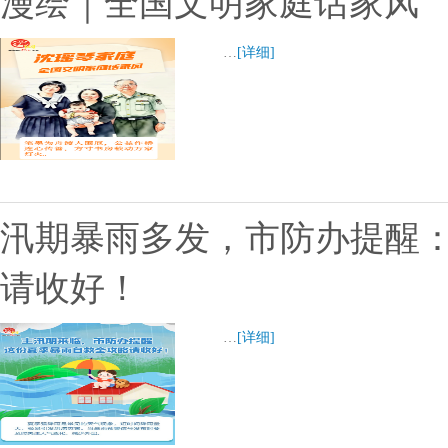
漫绘｜全国文明家庭话家风
…
[详细]
汛期暴雨多发，市防办提醒
请收好！
…
[详细]