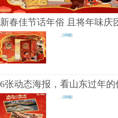
新春佳节话年俗 且将年味庆
…
[详细]
6张动态海报，看山东过年的
…
[详细]