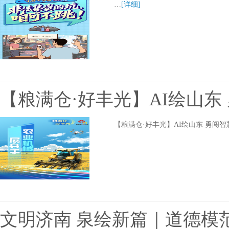
…
[详细]
【粮满仓·好丰光】AI绘山东
【粮满仓·好丰光】AI绘山东 勇闯智
文明济南 泉绘新篇｜道德模