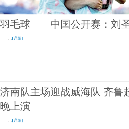
羽毛球——中国公开赛：刘圣
…
[详细]
济南队主场迎战威海队 齐鲁
晚上演
…
[详细]