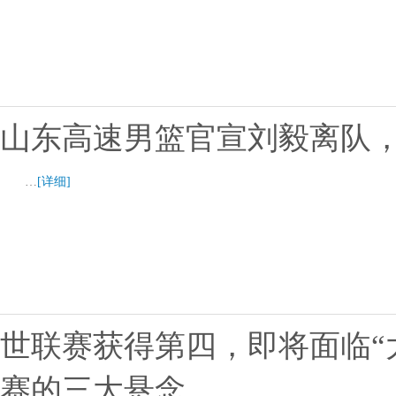
山东高速男篮官宣刘毅离队
…
[详细]
世联赛获得第四，即将面临“
赛的三大悬念