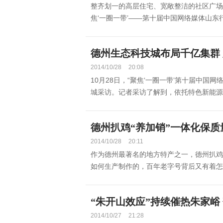
整齐划一的高层住宅、宽敞整洁的社区广场、
焦‘一圈一带’——第十届中国网络媒体山东行
德州生态科技城布局千亿集群
2014/10/28
20:08
10月28日，“聚焦‘一圈一带’第十届中国
城采访。记者采访了解到，依托特色新能源、
德州扒鸡“养加销”一体化保质
2014/10/28
20:11
作为德州最著名的地方特产之一，德州扒鸡
如何生产制作的，百年老字号背后又有着怎样的
“朱开山效应”持续催热朱家峪
2014/10/27
21:28