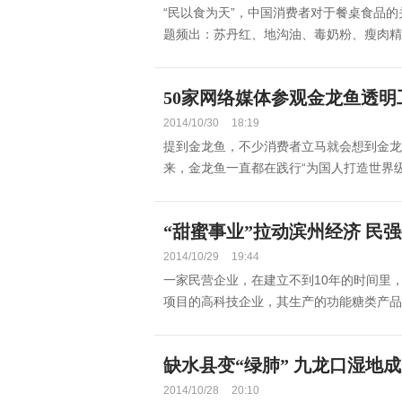
“民以食为天”，中国消费者对于餐桌食品
题频出：苏丹红、地沟油、毒奶粉、瘦肉精、
50家网络媒体参观金龙鱼透明工
2014/10/30
18:19
提到金龙鱼，不少消费者立马就会想到金龙
来，金龙鱼一直都在践行“为国人打造世界级
“甜蜜事业”拉动滨州经济 民
2014/10/29
19:44
一家民营企业，在建立不到10年的时间里
项目的高科技企业，其生产的功能糖类产品远销
缺水县变“绿肺” 九龙口湿地
2014/10/28
20:10