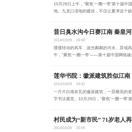
10月28日上午，“聚焦‘一圈一带’第十届
地。九龙口湿地的建设，不仅让夏津这个缺水县
昔日臭水沟今日赛江南 秦皇河
2014/10/29
19:40
缓缓转动的风车、波光粼粼的河水、异域风
午，“聚焦‘一圈一带’——第十届中国网络媒
莲华书院：徽派建筑胜似江南
2014/10/29
19:42
一片片白墙灰瓦的徽派建筑，一层楼高的老
字书法展堂。10月29日，“聚焦‘一圈一带’第
村民成为“新市民” 71岁老人
2014/10/28
20:05