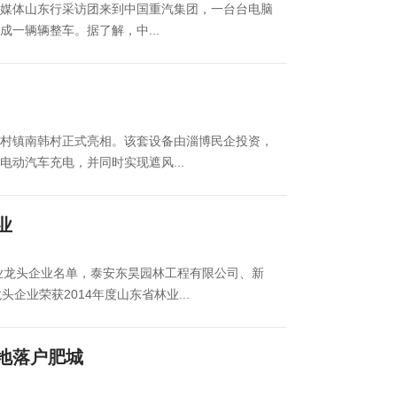
网络媒体山东行采访团来到中国重汽集团，一台台电脑
一辆辆整车。据了解，中...
村镇南韩村正式亮相。该套设备由淄博民企投资，
辆电动汽车充电，并同时实现遮风...
业
林业龙头企业名单，泰安东昊园林工程有限公司、新
企业荣获2014年度山东省林业...
地落户肥城