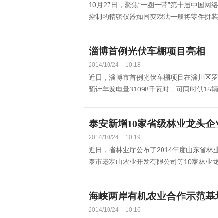
10月27日，聚焦“一圈一带”第十届中国
控制的精密仪器如同变戏法一般将零件拼装成
淄博首例光伏车棚项目亮相
2014/10/24
10:18
近日，淄博市首例光伏车棚项目在淄川区罗
预计年发电量31098千瓦时，可同时供15
泰安新增10家省级林业龙头企
2014/10/24
10:19
近日，省林业厅公布了2014年度山东省
泰市老寨山农业开发有限公司等10家林业龙头
海峡两岸有机农业合作示范基
2014/10/24
10:16