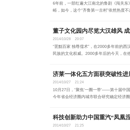
6年前，一部红遍大江南北的鲁剧《闯关东
峪，如今，这个“齐鲁第一古村”依然热度不减。
董子文化园内尽览大汉雄风 成
2014/10/28
20:07
“罢黜百家 独尊儒术”，在2000多年前
民族的文化权威。2000多年后的今天，在他
济莱一体化五方面获突破性进展 
2014/10/27
21:24
10月27日，“聚焦‘一圈一带’——第十届
今年省会经济圈内城市联合研究确定经济圈共
科技创新助力中国重汽“凤凰涅
2014/10/27
21:25