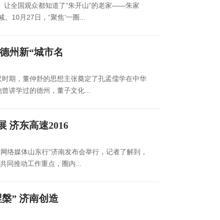
》让全国观众都知道了“朱开山”的老家——朱家
10月27日，“聚焦‘一圈...
德州新“城市名
的西汉时期，董仲舒的思想主张奠定了孔孟儒学在中华
曾讲学过的德州，董子文化...
济东高速2016
中国网络媒体山东行”济南发布会举行，记者了解到，
同推动工作重点，圈内...
槃” 济南创造