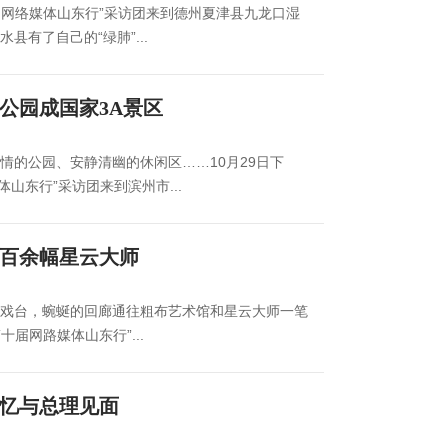
中国网络媒体山东行”采访团来到德州夏津县九龙口湿
有了自己的“绿肺”...
公园成国家3A景区
情的公园、安静清幽的休闲区……10月29日下
体山东行”采访团来到滨州市...
 百余幅星云大师
戏台，蜿蜒的回廊通往粗布艺术馆和星云大师一笔
十届网路媒体山东行”...
再忆与总理见面