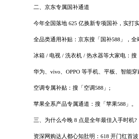
二、京东专属国补通道
今年全国落地 625 亿换新专项国补，实打
全品类通用补贴：京东搜「国补588」，全站
冰箱 / 电视 / 洗衣机 / 热水器等大家电：搜「
华为、vivo、OPPO 等手机、平板、智能穿戴：
空调专属补贴：搜「空调588」;
苹果全系产品专属通道：搜「苹果588」。
三、为什么今晚 8 点是全年最佳入手时机?
资深网购达人都心知肚明：618 开门红首波