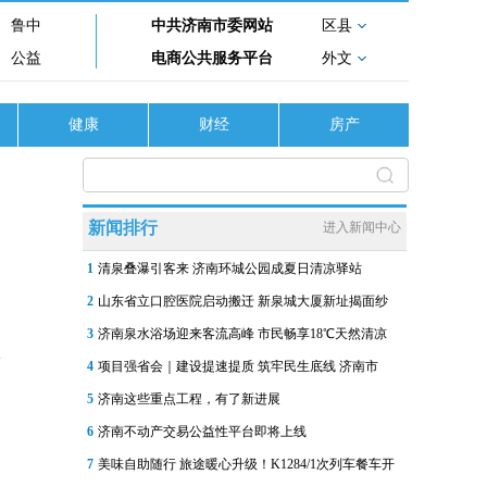
鲁中
中共济南市委网站
区县
公益
电商公共服务平台
外文
健康
财经
房产
新闻排行
进入新闻中心
1
清泉叠瀑引客来 济南环城公园成夏日清凉驿站
2
山东省立口腔医院启动搬迁 新泉城大厦新址揭面纱
3
济南泉水浴场迎来客流高峰 市民畅享18℃天然清凉
4
项目强省会｜建设提速提质 筑牢民生底线 济南市
5
济南这些重点工程，有了新进展
6
济南不动产交易公益性平台即将上线
7
美味自助随行 旅途暖心升级！K1284/1次列车餐车开