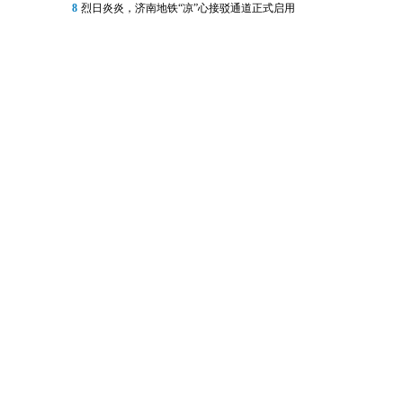
8
烈日炎炎，济南地铁“凉”心接驳通道正式启用