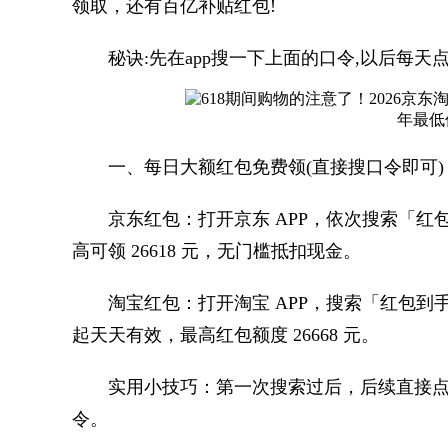
领取，还有百亿补贴红包!
秘诀:先在app搜一下上面的口令,以后每天点
一、每日大额红包免费领(直接搜口令即可)
京东红包：打开京东 APP，依次搜索「红包19
高可领 26618 元，无门槛抵扣现金。
淘宝红包：打开淘宝 APP，搜索「红包到手350」
起天天有效，最高红包额度 26668 元。
实用小技巧：第一次搜索过后，后续直接点
令。