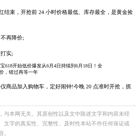
开门红结束，开抢前 24 小时价格最低、库存最全，是黄金捡
不再降价;
打实;
品加入购物车，定好闹钟!今晚 20 点准时开抢，抓
，与本网无关。其原创性以及文中陈述文字和内容未经
、文字的真实性、完整性、及时性本站不作任何保证或
容。