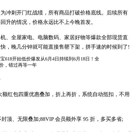
为冲刺开门红战绩，所有商品打破价格底线。后续所有
格回升的情况，价格永远比不上今晚首发。
机、全屋家电、电脑数码、家居好物等爆款全部现货直
快，晚几分钟就可能直接售罄下架，拼手速的时候到了!
路
+ 大额红包四重优惠叠加，折上再折，系统自动抵扣，不用
封顶、无限叠加;88VIP 会员额外享 95 折，多买多省;