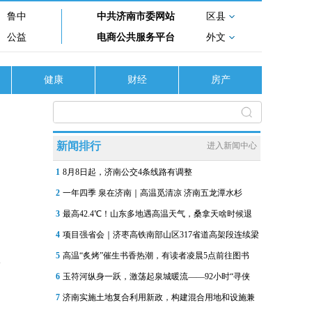
鲁中
中共济南市委网站
区县
公益
电商公共服务平台
外文
健康
财经
房产
新闻排行
进入新闻中心
1
8月8日起，济南公交4条线路有调整
2
一年四季 泉在济南｜高温觅清凉 济南五龙潭水杉
3
最高42.4℃！山东多地遇高温天气，桑拿天啥时候退
4
项目强省会｜济枣高铁南部山区317省道高架段连续梁
5
高温“炙烤”催生书香热潮，有读者凌晨5点前往图书
6
玉符河纵身一跃，激荡起泉城暖流——92小时“寻侠
7
济南实施土地复合利用新政，构建混合用地和设施兼