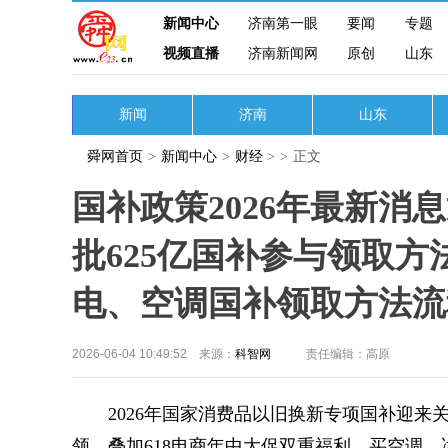
新闻中心
济南第一眼
要闻
专题
视频直播
济南新闻网
原创
山东
新闻
济南
山东
舜网首页
>
新闻中心
>
财经
>
>
正文
国补政策2026年最新消
批625亿国补参与领取方
电、空调国补领取方法流
2026-06-04 10:49:52 来源：
科智网
责任编辑：高原
2026年国家消费品以旧换新专项国补迎来关
领，叠加618电商年中大促双重福利，买空调