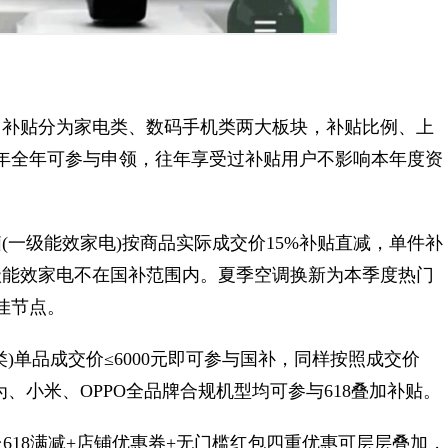
补贴分为家电类、数码手机类两大板块，补贴比例、上
6年全年可参与申领，往年享受过补贴用户不影响本年度资
级能效家电)按商品实际成交价15%补贴直减，单件补
三级能效家电不在国补范围内。夏季空调换新为本季度热门
佳节点。
单品成交价≤6000元即可参与国补，同样按照成交价
为、小米、OPPO全品牌合规机型均可参与618叠加补贴。
台618满减+店铺优惠券+无门槛红包四重优惠可层层叠加，