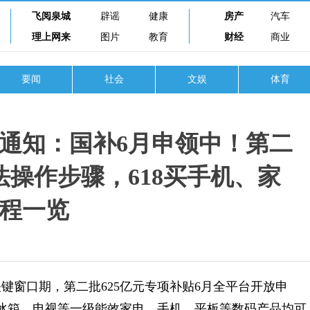
飞阅泉城
辟谣
健康
房产
汽车
理上网来
图片
教育
财经
商业
要闻
社会
文娱
体育
息通知：国补6月申领中！第二
法操作步骤，618买手机、家
程一览
键窗口期，第二批625亿元专项补贴6月全平台开放申
、冰箱、电视等一级能效家电，手机、平板等数码产品均可