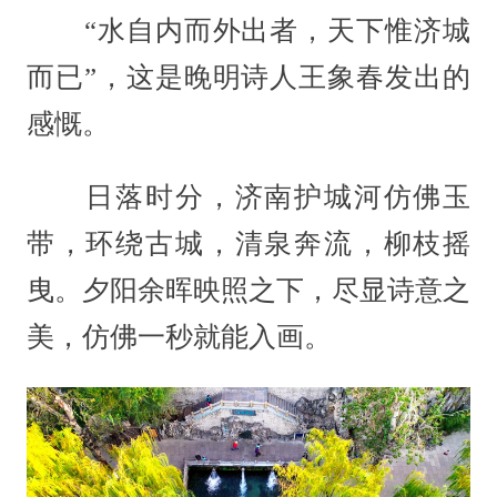
“水自内而外出者，天下惟济城
而已”，这是晚明诗人王象春发出的
感慨。
日落时分，济南护城河仿佛玉
带，环绕古城，清泉奔流，柳枝摇
曳。夕阳余晖映照之下，尽显诗意之
美，仿佛一秒就能入画。