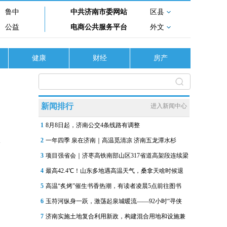
鲁中
中共济南市委网站
区县
公益
电商公共服务平台
外文
健康
财经
房产
新闻排行
进入新闻中心
1
8月8日起，济南公交4条线路有调整
2
一年四季 泉在济南｜高温觅清凉 济南五龙潭水杉
3
项目强省会｜济枣高铁南部山区317省道高架段连续梁
4
最高42.4℃！山东多地遇高温天气，桑拿天啥时候退
5
高温“炙烤”催生书香热潮，有读者凌晨5点前往图书
6
玉符河纵身一跃，激荡起泉城暖流——92小时“寻侠
7
济南实施土地复合利用新政，构建混合用地和设施兼