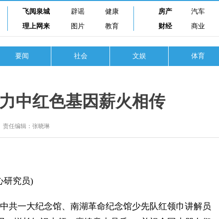
飞阅泉城
辟谣
健康
房产
汽车
理上网来
图片
教育
财经
商业
要闻
社会
文娱
体育
力中红色基因薪火相传
责任编辑：张晓琳
研究员)
中共一大纪念馆、南湖革命纪念馆少先队红领巾讲解员