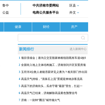
鲁中
中共济南市委网站
区县
公益
电商公共服务平台
外文
健康
财经
房产
新闻排行
进入新闻中心
1
项目强省会｜港沟立交至殷家林枢纽段既有车道4改8
2
全面转入地上主体结构施工，济南张刘片区安置房项
3
玉符河4位救人者能否获评见义勇为？相关部门作出回
4
高温天气持续，“清泉石上流”景观迎来纳凉客流高
5
高温下的济南街头，瓜农守着“最甜”营生，扛起一
6
高温天气已结束，济南解除高温黄色预警信号
7
济南：一刻钟“圈活”城市烟火气