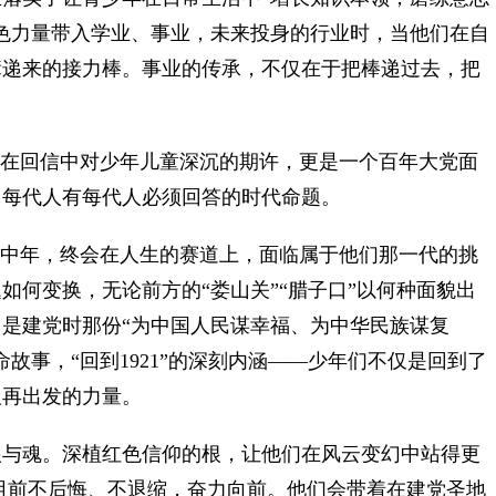
色力量带入学业、事业，未来投身的行业时，当他们在自
辈递来的接力棒。事业的传承，不仅在于把棒递过去，把
。
在回信中对少年儿童深沉的期许，更是一个百年大党面
，每代人有每代人必须回答的时代命题。
中年，终会在人生的赛道上，面临属于他们那一代的挑
如何变换，无论前方的“娄山关”“腊子口”以何种面貌出
，是建党时那份“为中国人民谋幸福、为中华民族谋复
故事，“回到1921”的深刻内涵——少年们不仅是回到了
取再出发的力量。
与魂。深植红色信仰的根，让他们在风云变幻中站得更
阻前不后悔、不退缩，奋力向前。他们会带着在建党圣地