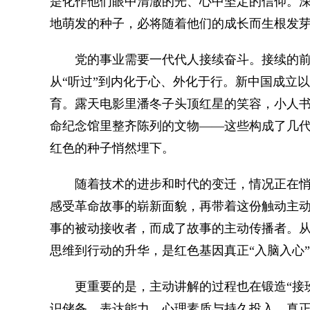
是化作他们眼中清澈的光、心中坚定的信仰。
地萌发的种子，必将随着他们的成长而生根发
党的事业需要一代代人接续奋斗。接续的前提
从“听过”到内化于心、外化于行。新中国成立
育。露天电影里潘冬子头顶红星的笑容，小人
命纪念馆里整齐陈列的文物——这些构成了几代
红色的种子悄然埋下。
随着技术的进步和时代的变迁，情况正在悄然
感受革命故事的崭新面貌，再带着这份触动主
事的被动接收者，而成了故事的主动传播者。从“
思维到行动的升华，是红色基因真正“入脑入心
更重要的是，主动讲解的过程也在锻造“接班
识储备、表达能力、心理素质与持久投入，真正