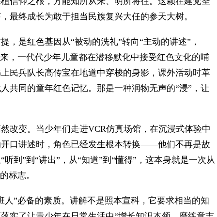
深植信仰之根，方能知所从来、明所将往。这颗在建党圣
芽，最终成长为敢于担当民族复兴大任的参天大树。
，是红色基因从“被动的洗礼”转向“主动的讲述”，
以来，一代代少年儿童都在潜移默化中接受红色文化的哺
书上民兵队长高传宝在地道中穿梭的身影，课外活动时革
人共同的童年红色记忆。那是一种润物无声的“浸”，让
改变。当少年们走进VCR仿真场馆，在沉浸式体验中
动开口讲述时，角色已经发生根本转换——他们不再是故
听到”到“讲出”，从“知道”到“懂得”，这本身就是一次从
”的标志。
人”必备的素质。讲解不是照本宣科，它要求相当的知
落实了让青少年在日常生活中“增长知识本领，磨练意志