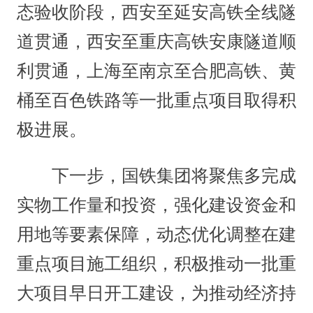
态验收阶段，西安至延安高铁全线隧
道贯通，西安至重庆高铁安康隧道顺
利贯通，上海至南京至合肥高铁、黄
桶至百色铁路等一批重点项目取得积
极进展。
下一步，国铁集团将聚焦多完成
实物工作量和投资，强化建设资金和
用地等要素保障，动态优化调整在建
重点项目施工组织，积极推动一批重
大项目早日开工建设，为推动经济持