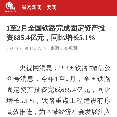
舜网新闻
>
要闻
1至2月全国铁路完成固定资产投
资685.4亿元，同比增长5.1%
2025-03-08 11:07:45 来源：
央视网
央视网消息：“中国铁路”微信公
众号消息，今年1至2月，全国铁路
固定资产投资完成685.4亿元，同比
增长5.1%，铁路重点工程建设有序
高效推进，为区域经济社会发展注入