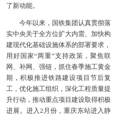
了新动能。
今年以来，国铁集团认真贯彻落
实中央关于全方位扩大内需、加快构
建现代化基础设施体系的部署要求，
用好国家“两重”支持政策，聚焦联
网、补网、强链，抓住春季施工黄金
期，积极推进铁路建设项目节后复
工，优化施工组织，深化工程质量提
升行动，推动重点项目建设取得积极
进展。进入2月份，重庆东站进入静