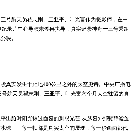
三号航天员翟志刚、王亚平、叶光富作为摄影师，在中
剧纪录片中心导演朱翌冉执导，真实记录神舟十三号乘组
式公映。
真实发生于距地400公里之外的太空史诗。中央广播电
三号航天员翟志刚、王亚平、叶光富六个月太空驻留的真
出舱时阳光掠过面窗的刺眼光芒;从舷窗外那颗静谧旋
与水珠——每一帧都是真实太空的展现，每一秒画面都代