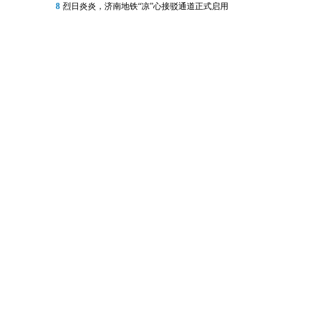
8
烈日炎炎，济南地铁“凉”心接驳通道正式启用