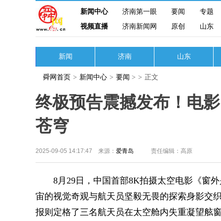
新闻中心
济南第一眼
要闻
专题
视频直播
济南新闻网
原创
山东
新闻
济南
山东
舜网首页
>
新闻中心
>
要闻
>
>
正文
终极预告震撼发布！电影
苍穹
2025-09-05 14:17:47 来源：
爱青岛
责任编辑：高原
8月29日，中国首部8K拍摄太空电影《窗外
宙的视觉奇观与航天员坚毅无畏的探索身影交
报则定格了三名航天员在太空舱内失重凝望舷