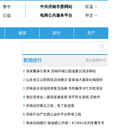
鲁中
中共济南市委网站
区县
公益
电商公共服务平台
外文
健康
财经
房产
新闻排行
进入新闻中心
1
清泉叠瀑引客来 济南环城公园成夏日清凉驿站
2
山东省立口腔医院启动搬迁 新泉城大厦新址揭面纱
3
济南泉水浴场迎来客流高峰 市民畅享18℃天然清凉
4
项目强省会｜建设提速提质 筑牢民生底线 济南市
5
济南这些重点工程，有了新进展
6
济南不动产交易公益性平台即将上线
7
美味自助随行 旅途暖心升级！K1284/1次列车餐车开