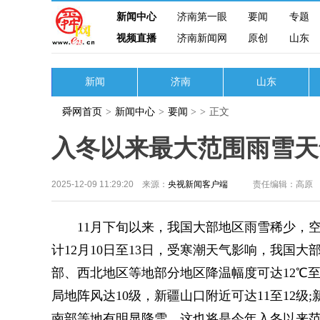
新闻中心
济南第一眼
要闻
专题
视频直播
济南新闻网
原创
山东
新闻
济南
山东
舜网首页
>
新闻中心
>
要闻
>
>
正文
入冬以来最大范围雨雪天
2025-12-09 11:29:20 来源：
央视新闻客户端
责任编辑：高原
11月下旬以来，我国大部地区雨雪稀少，空
计12月10日至13日，受寒潮天气影响，我国
部、西北地区等地部分地区降温幅度可达12℃至
局地阵风达10级，新疆山口附近可达11至12
南部等地有明显降雪，这也将是今年入冬以来