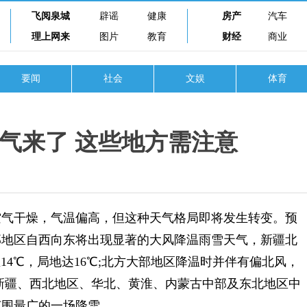
飞阅泉城
辟谣
健康
房产
汽车
理上网来
图片
教育
财经
商业
要闻
社会
文娱
体育
气来了 这些地方需注意
气干燥，气温偏高，但这种天气格局即将发生转变。预
大部地区自西向东将出现显著的大风降温雨雪天气，新疆北
14℃，局地达16℃;北方大部地区降温时并伴有偏北风，
级;新疆、西北地区、华北、黄淮、内蒙古中部及东北地区中
范围最广的一场降雪。