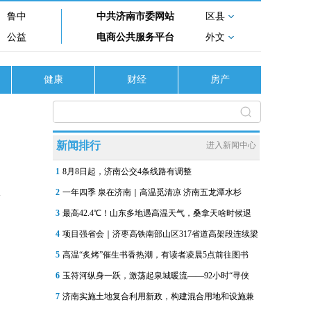
鲁中
中共济南市委网站
区县
公益
电商公共服务平台
外文
健康
财经
房产
新闻排行
进入新闻中心
1
8月8日起，济南公交4条线路有调整
2
一年四季 泉在济南｜高温觅清凉 济南五龙潭水杉
3
最高42.4℃！山东多地遇高温天气，桑拿天啥时候退
4
项目强省会｜济枣高铁南部山区317省道高架段连续梁
5
高温“炙烤”催生书香热潮，有读者凌晨5点前往图书
6
玉符河纵身一跃，激荡起泉城暖流——92小时“寻侠
7
济南实施土地复合利用新政，构建混合用地和设施兼