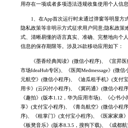
用存在一项或者多项违法违规收集使用个人信
1、在App首次运行时未通过弹窗等明显方式
隐私政策等非明示方式征求用户同意;隐私政策
式、清晰易懂的语言真实、准确、完整地向个
信息的保存期限等。涉及26款移动应用如下：
《墨香经典阅读》(微信小程序)、《宜昇医疗》(
市场IdeaHub专区)、《医闻Medmessage》(
元航空》(微信小程序)、《迪瓜租手机》(支付宝
用卡》(云闪付小程序)、《冀药通》(微信小程序
《趣拍》(版本1.12，华为应用市场)、《心书
享》(支付宝小程序)、《青岛航空》(微信小程序
序)、《租掌门》(支付宝小程序)、《医家家康》(
《板凳音乐》(版本8.3.5，搜狗下载)、《成都航空