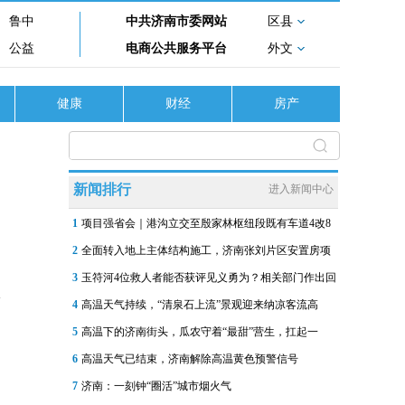
鲁中
中共济南市委网站
区县
公益
电商公共服务平台
外文
健康
财经
房产
新闻排行
进入新闻中心
1
项目强省会｜港沟立交至殷家林枢纽段既有车道4改8
2
全面转入地上主体结构施工，济南张刘片区安置房项
3
玉符河4位救人者能否获评见义勇为？相关部门作出回
4
高温天气持续，“清泉石上流”景观迎来纳凉客流高
5
高温下的济南街头，瓜农守着“最甜”营生，扛起一
6
高温天气已结束，济南解除高温黄色预警信号
7
济南：一刻钟“圈活”城市烟火气