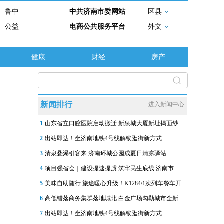
鲁中
中共济南市委网站
区县
公益
电商公共服务平台
外文
健康
财经
房产
新闻排行
进入新闻中心
1
山东省立口腔医院启动搬迁 新泉城大厦新址揭面纱
2
出站即达！坐济南地铁4号线解锁逛街新方式
3
清泉叠瀑引客来 济南环城公园成夏日清凉驿站
4
项目强省会｜建设提速提质 筑牢民生底线 济南市
5
美味自助随行 旅途暖心升级！K1284/1次列车餐车开
6
高低错落商务集群落地城北 白金广场勾勒城市全新
7
出站即达！坐济南地铁4号线解锁逛街新方式