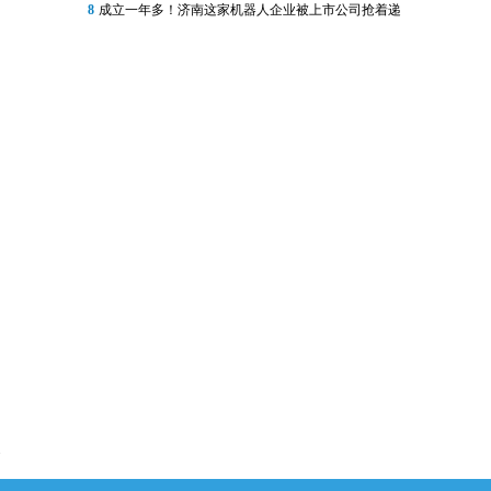
8
成立一年多！济南这家机器人企业被上市公司抢着递
欢