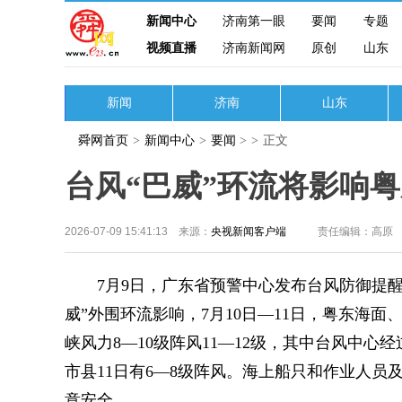
新闻中心
济南第一眼
要闻
专题
视频直播
济南新闻网
原创
山东
新闻
济南
山东
舜网首页
>
新闻中心
>
要闻
>
>
正文
台风“巴威”环流将影响
2026-07-09 15:41:13 来源：
央视新闻客户端
责任编辑：高原
7月9日，广东省预警中心发布台风防御提醒
威”外围环流影响，7月10日—11日，粤东海
峡风力8—10级阵风11—12级，其中台风中心经
市县11日有6—8级阵风。海上船只和作业人
意安全。