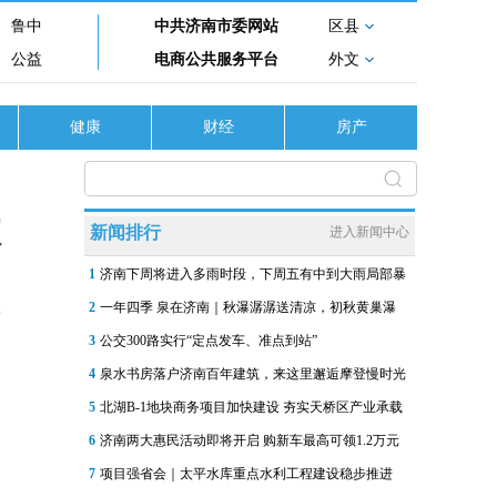
鲁中
中共济南市委网站
区县
公益
电商公共服务平台
外文
健康
财经
房产
效
新闻排行
进入新闻中心
1
济南下周将进入多雨时段，下周五有中到大雨局部暴
2
一年四季 泉在济南｜秋瀑潺潺送清凉，初秋黄巢瀑
3
公交300路实行“定点发车、准点到站”
4
泉水书房落户济南百年建筑，来这里邂逅摩登慢时光
5
北湖B-1地块商务项目加快建设 夯实天桥区产业承载
6
济南两大惠民活动即将开启 购新车最高可领1.2万元
7
项目强省会｜太平水库重点水利工程建设稳步推进