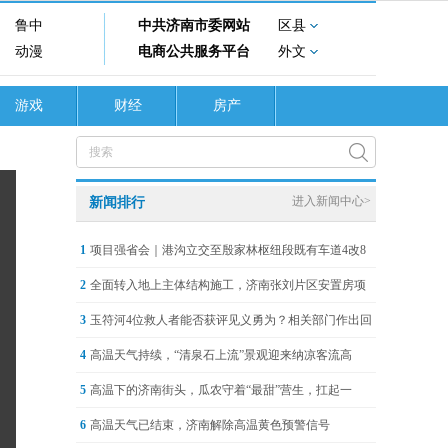
鲁中
中共济南市委网站
区县
动漫
电商公共服务平台
外文
游戏
财经
房产
进入新闻中心>
新闻排行
1
项目强省会｜港沟立交至殷家林枢纽段既有车道4改8
2
全面转入地上主体结构施工，济南张刘片区安置房项
3
玉符河4位救人者能否获评见义勇为？相关部门作出回
4
高温天气持续，“清泉石上流”景观迎来纳凉客流高
5
高温下的济南街头，瓜农守着“最甜”营生，扛起一
6
高温天气已结束，济南解除高温黄色预警信号