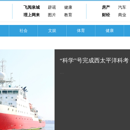
飞阅泉城
辟谣
健康
房产
汽车
理上网来
图片
教育
财经
商业
社会
文娱
体育
健康
“科学”号完成西太平洋科考
…