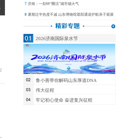
7
济南：一刻钟“圈活”城市烟火气
8
暑期过半热度不减 山东博物馆遮阳通道护航亲子观展
2026济南国际泉水节
2
鲁小善带你解码山东厚道DNA
伟大征程
牢记初心使命 奋进复兴征程