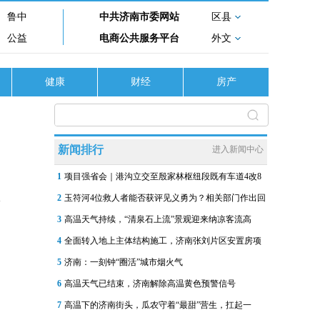
鲁中
中共济南市委网站
区县
公益
电商公共服务平台
外文
健康
财经
房产
新闻排行
进入新闻中心
1
项目强省会｜港沟立交至殷家林枢纽段既有车道4改8
2
玉符河4位救人者能否获评见义勇为？相关部门作出回
3
高温天气持续，“清泉石上流”景观迎来纳凉客流高
4
全面转入地上主体结构施工，济南张刘片区安置房项
5
济南：一刻钟“圈活”城市烟火气
6
高温天气已结束，济南解除高温黄色预警信号
7
高温下的济南街头，瓜农守着“最甜”营生，扛起一