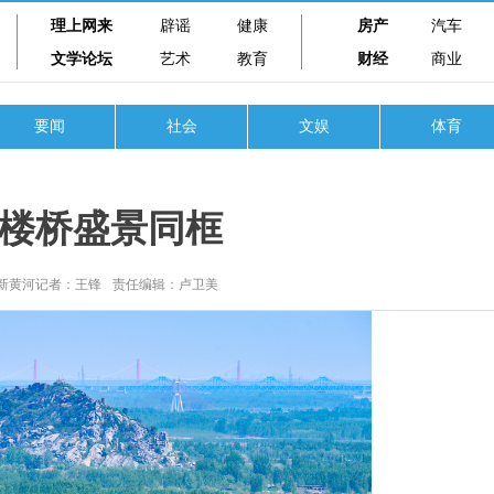
理上网来
辟谣
健康
房产
汽车
文学论坛
艺术
教育
财经
商业
要闻
社会
文娱
体育
楼桥盛景同框
新黄河记者：王锋
责任编辑：卢卫美