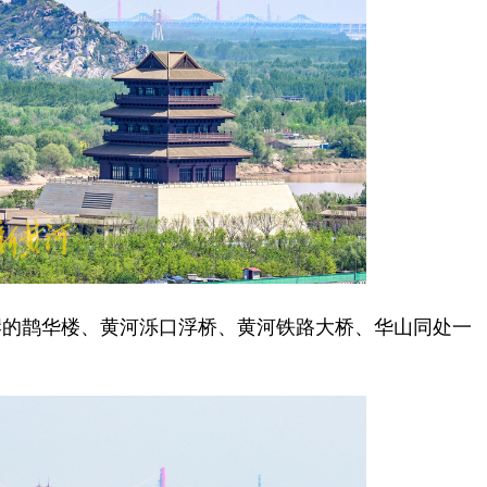
的鹊华楼、黄河泺口浮桥、黄河铁路大桥、华山同处一