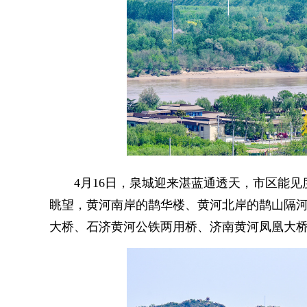
4月16日，泉城迎来湛蓝通透天，市区能见度
眺望，黄河南岸的鹊华楼、黄河北岸的鹊山隔河
大桥、石济黄河公铁两用桥、济南黄河凤凰大