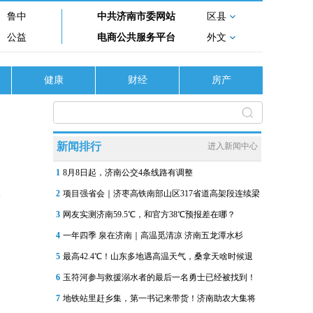
鲁中
中共济南市委网站
区县
公益
电商公共服务平台
外文
健康
财经
房产
新闻排行
进入新闻中心
1
8月8日起，济南公交4条线路有调整
2
项目强省会｜济枣高铁南部山区317省道高架段连续梁
3
网友实测济南59.5℃，和官方38℃预报差在哪？
4
一年四季 泉在济南｜高温觅清凉 济南五龙潭水杉
5
最高42.4℃！山东多地遇高温天气，桑拿天啥时候退
6
玉符河参与救援溺水者的最后一名勇士已经被找到！
7
地铁站里赶乡集，第一书记来带货！济南助农大集将