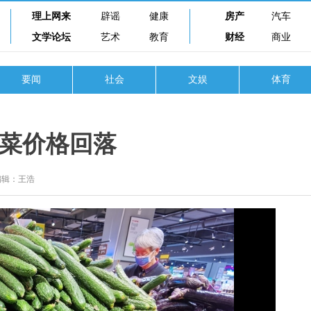
理上网来
辟谣
健康
房产
汽车
文学论坛
艺术
教育
财经
商业
要闻
社会
文娱
体育
菜价格回落
编辑：王浩