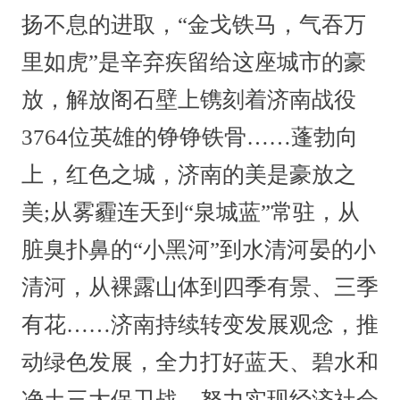
扬不息的进取，“金戈铁马，气吞万
里如虎”是辛弃疾留给这座城市的豪
放，解放阁石壁上镌刻着济南战役
3764位英雄的铮铮铁骨……蓬勃向
上，红色之城，济南的美是豪放之
美;从雾霾连天到“泉城蓝”常驻，从
脏臭扑鼻的“小黑河”到水清河晏的小
清河，从裸露山体到四季有景、三季
有花……济南持续转变发展观念，推
动绿色发展，全力打好蓝天、碧水和
净土三大保卫战，努力实现经济社会