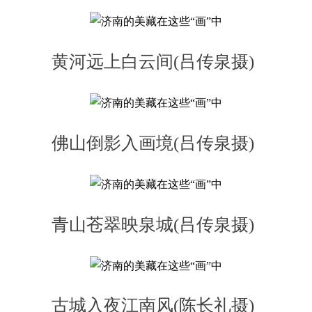
黄河远上白云间(吕传泉摄)
佛山倒影入画境(吕传泉摄)
青山苍翠映泉城(吕传泉摄)
古城入夜江南风(陈长礼摄)