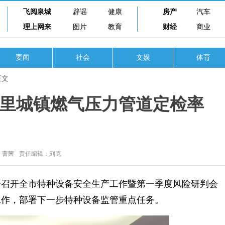
飞阅泉城
辟谣
健康
房产
汽车
理上网来
图片
教育
财经
商业
要闻
社会
文娱
体育
正文
0余公里城镇燃气压力管道定检率
：曹茜
责任编辑：刘克
召开全市特种设备安全生产工作暨第一季度风险研判会
工作，部署下一步特种设备监管重点任务。