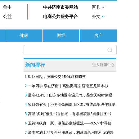
鲁中
中共济南市委网站
区县
公益
电商公共服务平台
外文
健康
财经
房产
新闻排行
进入新闻中心
1
8月8日起，济南公交4条线路有调整
2
一年四季 泉在济南｜高温觅清凉 济南五龙潭水杉
3
最高42.4℃！山东多地遇高温天气，桑拿天啥时候退
4
项目强省会｜济枣高铁南部山区317省道高架段连续梁
5
高温“炙烤”催生书香热潮，有读者凌晨5点前往图书
6
玉符河纵身一跃，激荡起泉城暖流——92小时“寻侠
7
济南实施土地复合利用新政，构建混合用地和设施兼