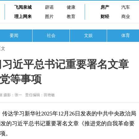
飞阅泉城
辟谣
健康
房产
汽车
理上网来
图片
教育
财经
商业
要闻
社会
文娱
体育
正文
习习近平总书记重要署名文章
党等事项
丽 摄影：张一
责任编辑：田艳敏
达学习新华社2025年12月26日发表的中共中央政治局
刊发的习近平总书记重要署名文章《推进党的自我革命要
事项。