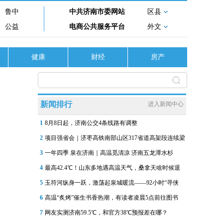
鲁中
中共济南市委网站
区县
公益
电商公共服务平台
外文
健康
财经
房产
新闻排行
进入新闻中心
1
8月8日起，济南公交4条线路有调整
2
项目强省会｜济枣高铁南部山区317省道高架段连续梁
3
一年四季 泉在济南｜高温觅清凉 济南五龙潭水杉
4
最高42.4℃！山东多地遇高温天气，桑拿天啥时候退
5
玉符河纵身一跃，激荡起泉城暖流——92小时“寻侠
6
高温“炙烤”催生书香热潮，有读者凌晨5点前往图书
7
网友实测济南59.5℃，和官方38℃预报差在哪？