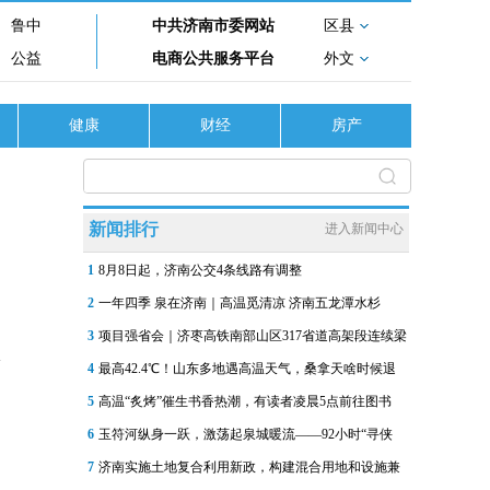
鲁中
中共济南市委网站
区县
公益
电商公共服务平台
外文
健康
财经
房产
新闻排行
进入新闻中心
1
8月8日起，济南公交4条线路有调整
2
一年四季 泉在济南｜高温觅清凉 济南五龙潭水杉
3
项目强省会｜济枣高铁南部山区317省道高架段连续梁
4
最高42.4℃！山东多地遇高温天气，桑拿天啥时候退
5
高温“炙烤”催生书香热潮，有读者凌晨5点前往图书
6
玉符河纵身一跃，激荡起泉城暖流——92小时“寻侠
7
济南实施土地复合利用新政，构建混合用地和设施兼