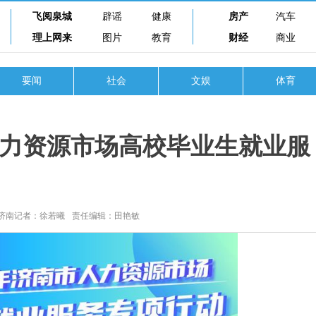
飞阅泉城
辟谣
健康
房产
汽车
理上网来
图片
教育
财经
商业
要闻
社会
文娱
体育
市人力资源市场高校毕业生就业服
济南记者：徐若曦
责任编辑：田艳敏