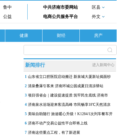
鲁中
中共济南市委网站
区县
公益
电商公共服务平台
外文
健康
财经
房产
新闻排行
进入新闻中心
1
山东省立口腔医院启动搬迁 新泉城大厦新址揭面纱
2
清泉叠瀑引客来 济南环城公园成夏日清凉驿站
3
项目强省会｜建设提速提质 筑牢民生底线 济南市
4
济南泉水浴场迎来客流高峰 市民畅享18℃天然清凉
5
美味自助随行 旅途暖心升级！K1284/1次列车餐车开
6
济南不动产交易公益性平台即将上线
7
济南这些重点工程，有了新进展