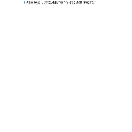
8
烈日炎炎，济南地铁“凉”心接驳通道正式启用