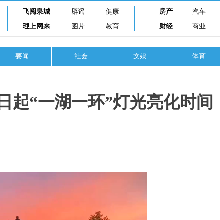
飞阅泉城
辟谣
健康
房产
汽车
理上网来
图片
教育
财经
商业
要闻
社会
文娱
体育
13日起“一湖一环”灯光亮化时间