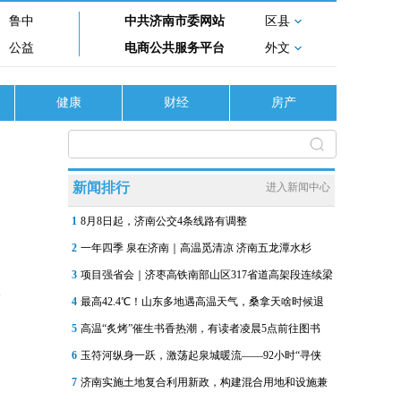
鲁中
中共济南市委网站
区县
公益
电商公共服务平台
外文
健康
财经
房产
新闻排行
进入新闻中心
1
8月8日起，济南公交4条线路有调整
2
一年四季 泉在济南｜高温觅清凉 济南五龙潭水杉
3
项目强省会｜济枣高铁南部山区317省道高架段连续梁
4
最高42.4℃！山东多地遇高温天气，桑拿天啥时候退
5
高温“炙烤”催生书香热潮，有读者凌晨5点前往图书
6
玉符河纵身一跃，激荡起泉城暖流——92小时“寻侠
7
济南实施土地复合利用新政，构建混合用地和设施兼