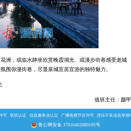
花洲，或临水静坐欣赏晚霞湖光、或漫步街巷感受老城
的氛围弥漫街巷，尽显泉城宜居宜游的独特魅力。
光
值班主任：颜
许可
双软认证
信息服务业认定
广播电视节目许可
违法不良信息举报电话：
鲁公网安备 37010402000105号