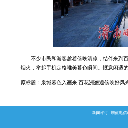
不少市民和游客趁着傍晚清凉，结伴来到百
烟火，举起手机定格唯美暮色瞬间。惬意闲适
原标题：泉城暮色入画来 百花洲邂逅傍晚好风
新闻许可
增值电信