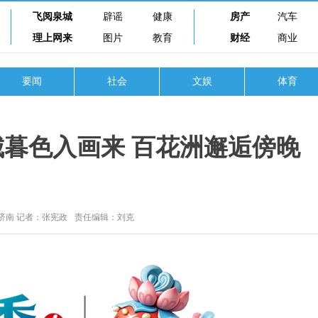
飞阅泉城
辟谣
健康
房产
汽车
理上网来
图片
教育
财经
商业
要闻
社会
文娱
体育
城暮色入画来 百花洲邂逅傍晚
济南 记者：张宪政
责任编辑：刘克