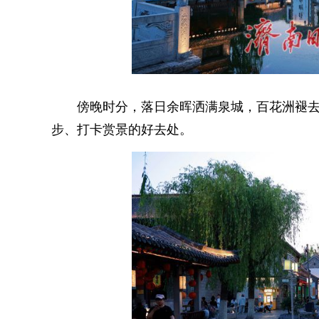
傍晚时分，落日余晖洒满泉城，百花洲褪去
步、打卡赏景的好去处。