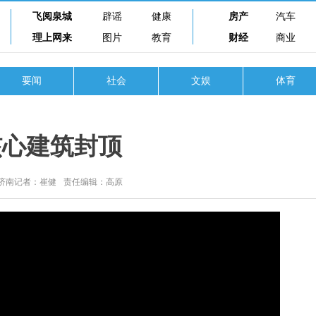
飞阅泉城
辟谣
健康
房产
汽车
理上网来
图片
教育
财经
商业
要闻
社会
文娱
体育
核心建筑封顶
济南记者：崔健
责任编辑：高原