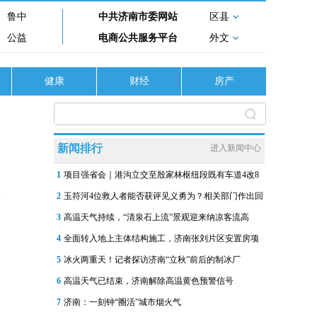
鲁中
中共济南市委网站
区县
公益
电商公共服务平台
外文
健康
财经
房产
新闻排行
进入新闻中心
1
项目强省会｜港沟立交至殷家林枢纽段既有车道4改8
2
玉符河4位救人者能否获评见义勇为？相关部门作出回
3
高温天气持续，“清泉石上流”景观迎来纳凉客流高
4
全面转入地上主体结构施工，济南张刘片区安置房项
5
冰火两重天！记者探访济南“立秋”前后的制冰厂
6
高温天气已结束，济南解除高温黄色预警信号
7
济南：一刻钟“圈活”城市烟火气