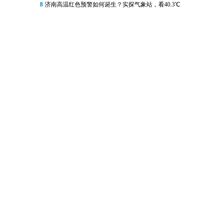
8
济南高温红色预警如何诞生？实探气象站，看40.3℃