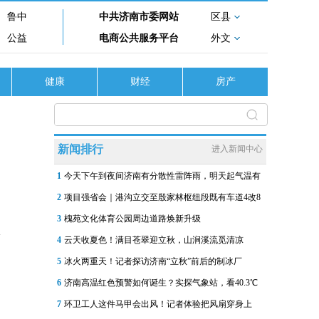
鲁中
中共济南市委网站
区县
公益
电商公共服务平台
外文
健康
财经
房产
新闻排行
进入新闻中心
1
今天下午到夜间济南有分散性雷阵雨，明天起气温有
2
项目强省会｜港沟立交至殷家林枢纽段既有车道4改8
3
槐苑文化体育公园周边道路焕新升级
4
云天收夏色！满目苍翠迎立秋，山涧溪流觅清凉
5
冰火两重天！记者探访济南“立秋”前后的制冰厂
6
济南高温红色预警如何诞生？实探气象站，看40.3℃
7
环卫工人这件马甲会出风！记者体验把风扇穿身上