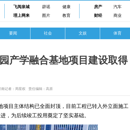
飞阅泉城
辟谣
健康
房产
汽车
理上网来
图片
教育
财经
商业
要闻
社会
文娱
体育
园产学融合基地项目建设取得
济南记者：周星权
责任编辑：高原
地项目主体结构已全面封顶，目前工程已转入外立面施工
推进，为后续竣工投用奠定了坚实基础。