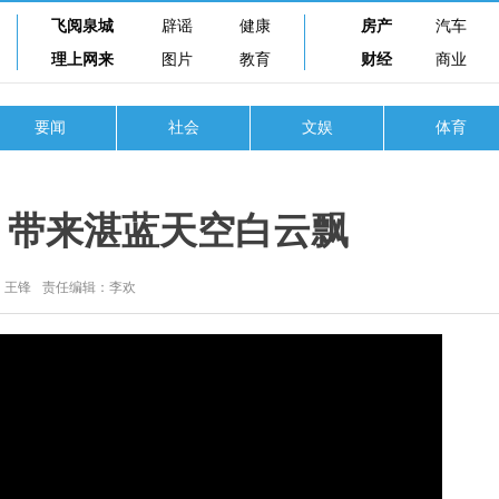
飞阅泉城
辟谣
健康
房产
汽车
理上网来
图片
教育
财经
商业
要闻
社会
文娱
体育
 带来湛蓝天空白云飘
：王锋
责任编辑：李欢