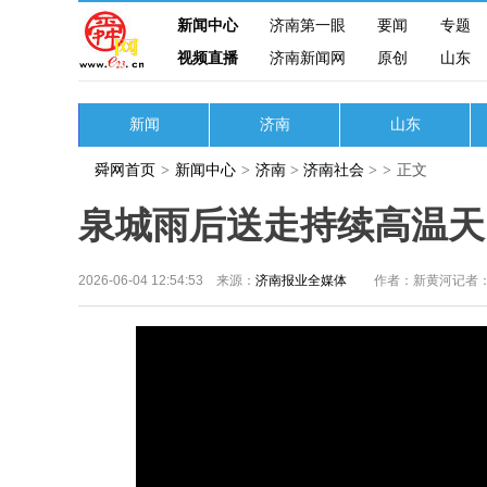
新闻中心
济南第一眼
要闻
专题
视频直播
济南新闻网
原创
山东
新闻
济南
山东
舜网首页
>
新闻中心
>
济南
>
济南社会
>
>
正文
泉城雨后送走持续高温天
2026-06-04 12:54:53 来源：
济南报业全媒体
作者：新黄河记者