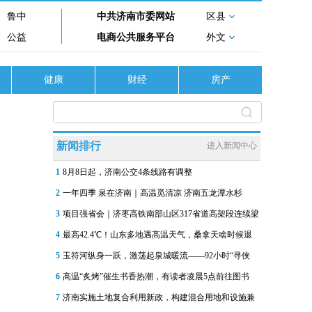
鲁中
中共济南市委网站
区县
公益
电商公共服务平台
外文
健康
财经
房产
新闻排行
进入新闻中心
1
8月8日起，济南公交4条线路有调整
2
一年四季 泉在济南｜高温觅清凉 济南五龙潭水杉
3
项目强省会｜济枣高铁南部山区317省道高架段连续梁
4
最高42.4℃！山东多地遇高温天气，桑拿天啥时候退
5
玉符河纵身一跃，激荡起泉城暖流——92小时“寻侠
6
高温“炙烤”催生书香热潮，有读者凌晨5点前往图书
7
济南实施土地复合利用新政，构建混合用地和设施兼