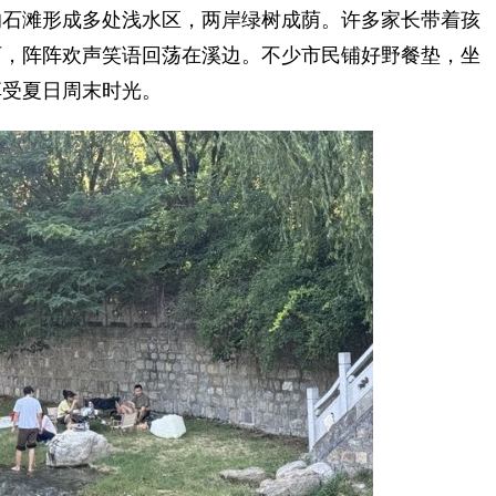
石滩形成多处浅水区，两岸绿树成荫。许多家长带着孩
石，阵阵欢声笑语回荡在溪边。不少市民铺好野餐垫，坐
享受夏日周末时光。