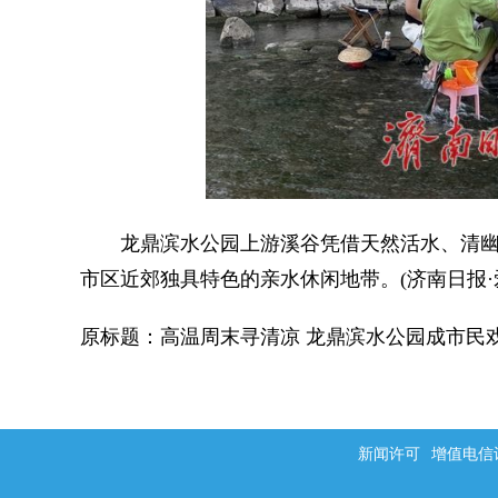
龙鼎滨水公园上游溪谷凭借天然活水、清幽
市区近郊独具特色的亲水休闲地带。(济南日报·
原标题：高温周末寻清凉 龙鼎滨水公园成市民
新闻许可
增值电信