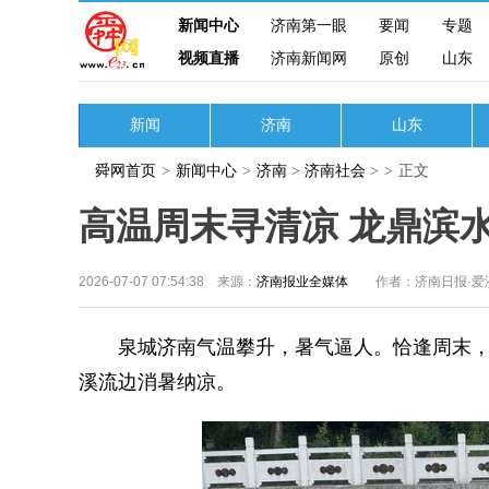
新闻中心
济南第一眼
要闻
专题
视频直播
济南新闻网
原创
山东
新闻
济南
山东
舜网首页
>
新闻中心
>
济南
>
济南社会
>
>
正文
高温周末寻清凉 龙鼎滨
2026-07-07 07:54:38 来源：
济南报业全媒体
作者：济南日报·爱
泉城济南气温攀升，暑气逼人。恰逢周末，
溪流边消暑纳凉。