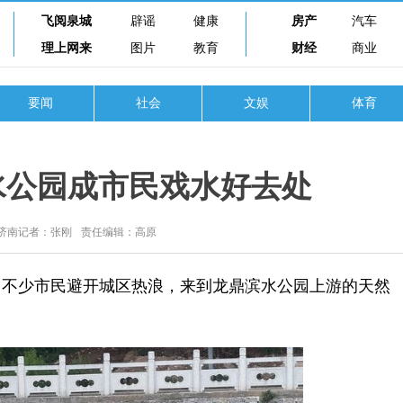
飞阅泉城
辟谣
健康
房产
汽车
理上网来
图片
教育
财经
商业
要闻
社会
文娱
体育
水公园成市民戏水好去处
济南记者：张刚
责任编辑：高原
不少市民避开城区热浪，来到龙鼎滨水公园上游的天然