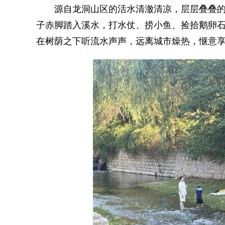
源自龙洞山区的活水清澈清凉，层层叠叠的
子赤脚踏入溪水，打水仗、捞小鱼、捡拾鹅卵
在树荫之下听流水声声，远离城市燥热，惬意