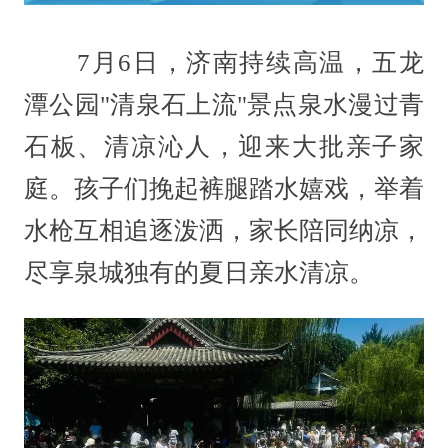
7月6日，济南持续高温，五龙
潭公园"清泉石上流"景点泉水漫过青
石板、清凉沁人，迎来大批亲子家
庭。孩子们挽起裤腿踏水嬉戏，举着
水枪互相追逐泼洒，家长陪同纳凉，
尽享泉城独有的夏日亲水清凉。