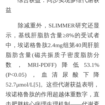
综合获益：同步实现多维代谢获
益
除减重外，SLIMMER研究还显
示，基线肝脂肪含量≥8%的受试者
中，埃诺格鲁肽2.4mg组第40周肝脏
脂肪含量(磁共振质子密度脂肪分
数，MRI-PDFF)降低53.1%
(P<0.05)，血清尿酸下降
52.7μmol/L[5]。这些代谢获益表明，
埃诺格鲁肽的作用超越体重数字，直
击肥胖核心病理生理机制——代谢紊