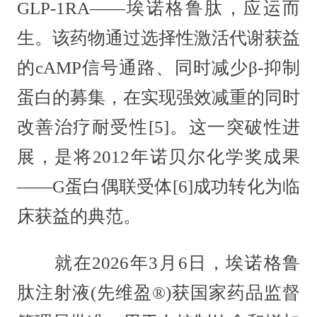
GLP-1RA——埃诺格鲁肽，应运而
生。该药物通过选择性激活代谢获益
的cAMP信号通路、同时减少β-抑制
蛋白的募集，在实现强效减重的同时
改善治疗耐受性[5]。这一突破性进
展，是将2012年诺贝尔化学奖成果
——G蛋白偶联受体[6]成功转化为临
床获益的典范。
就在2026年3月6日，埃诺格鲁
肽注射液(先维盈®)获国家药品监督