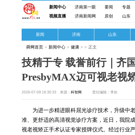
新闻中心
济南第一眼
要闻
专题
视频直播
济南新闻网
原创
山东
新闻
济南
山东
舜网首页
>
新闻中心
>
健康
>
>
正文
技精于专 载誉前行｜齐
PresbyMAX迈可视老
2026-07-09 16:30:33 来源：
科智网
责任编辑：李欢
为进一步精进眼科屈光诊疗技术，升级中老
准、更舒适的高清视觉诊疗方案，近日，我院成功举
视老视矫正手术认证专家授牌仪式。经过行业