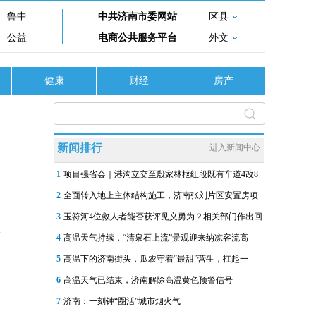
鲁中
中共济南市委网站
区县
公益
电商公共服务平台
外文
健康
财经
房产
新闻排行
进入新闻中心
1
项目强省会｜港沟立交至殷家林枢纽段既有车道4改8
2
全面转入地上主体结构施工，济南张刘片区安置房项
3
玉符河4位救人者能否获评见义勇为？相关部门作出回
4
高温天气持续，“清泉石上流”景观迎来纳凉客流高
5
高温下的济南街头，瓜农守着“最甜”营生，扛起一
6
高温天气已结束，济南解除高温黄色预警信号
7
济南：一刻钟“圈活”城市烟火气