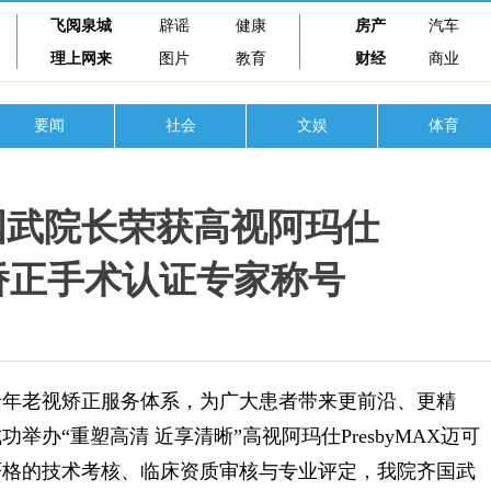
飞阅泉城
辟谣
健康
房产
汽车
理上网来
图片
教育
财经
商业
要闻
社会
文娱
体育
国武院长荣获高视阿玛仕
视矫正手术认证专家称号
年老视矫正服务体系，为广大患者带来更前沿、更精
办“重塑高清 近享清晰”高视阿玛仕PresbyMAX迈可
严格的技术考核、临床资质审核与专业评定，我院齐国武