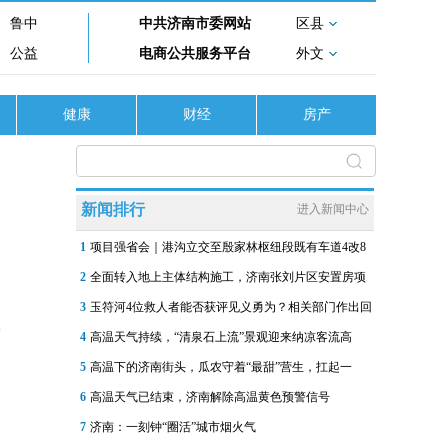
鲁中
中共济南市委网站
区县
公益
电商公共服务平台
外文
健康
财经
房产
新闻排行
进入新闻中心
1
项目强省会｜港沟立交至殷家林枢纽段既有车道4改8
2
全面转入地上主体结构施工，济南张刘片区安置房项
3
玉符河4位救人者能否获评见义勇为？相关部门作出回
4
高温天气持续，“清泉石上流”景观迎来纳凉客流高
5
高温下的济南街头，瓜农守着“最甜”营生，扛起一
6
高温天气已结束，济南解除高温黄色预警信号
7
济南：一刻钟“圈活”城市烟火气