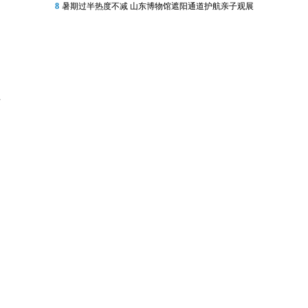
8
暑期过半热度不减 山东博物馆遮阳通道护航亲子观展
位